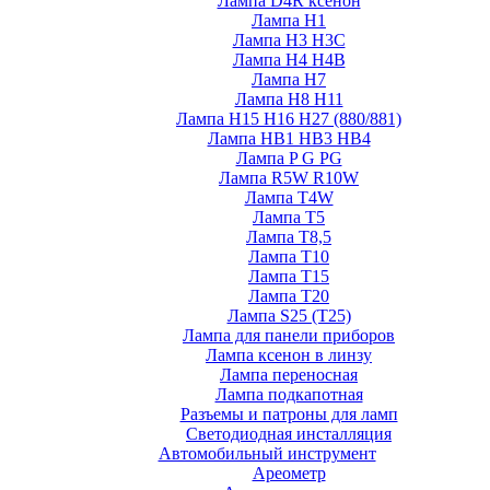
Лампа D4R ксенон
Лампа H1
Лампа H3 H3C
Лампа H4 H4B
Лампа H7
Лампа H8 H11
Лампа H15 H16 H27 (880/881)
Лампа HB1 HB3 HB4
Лампа P G PG
Лампа R5W R10W
Лампа T4W
Лампа T5
Лампа T8,5
Лампа T10
Лампа T15
Лампа T20
Лампа S25 (T25)
Лампа для панели приборов
Лампа ксенон в линзу
Лампа переносная
Лампа подкапотная
Разъемы и патроны для ламп
Светодиодная инсталляция
Автомобильный инструмент
Ареометр