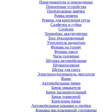
Прикуриватели и переходники
Прицепные устройства
Проблесковые маячки
Рамка номера
Ремень для крепления груза
Салфетки и губки
Спойлер
Термобокс аккумулятора
Трос буксировочный
Утеплитель радиатора
Фонарь на голову
Фонарь такси
Часы салонные
Шторка автомобильная
Шумоизоляция
Щетка для снега
Электроподогреватель двигателя
Ящик
Автомобильные бачки
Бачок омывателя
Бачок расширительный
Бачок тормозной
Крепление бачка
Автомобильные крышки и пробки
Крышка маслозаливной горловины