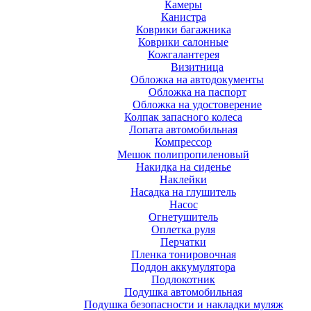
Камеры
Канистра
Коврики багажника
Коврики салонные
Кожгалантерея
Визитница
Обложка на автодокументы
Обложка на паспорт
Обложка на удостоверение
Колпак запасного колеса
Лопата автомобильная
Компрессор
Мешок полипропиленовый
Накидка на сиденье
Наклейки
Насадка на глушитель
Насос
Огнетушитель
Оплетка руля
Перчатки
Пленка тонировочная
Поддон аккумулятора
Подлокотник
Подушка автомобильная
Подушка безопасности и накладки муляж