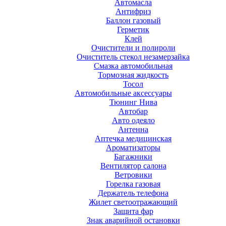
Автомасла
Антифриз
Баллон газовый
Герметик
Клей
Очистители и полироли
Очиститель стекол незамерзайка
Смазка автомобильная
Тормозная жидкость
Тосол
Автомобильные аксессуары
Тюнинг Нива
Автобар
Авто одеяло
Антенна
Аптечка медицинская
Ароматизаторы
Багажники
Вентилятор салона
Ветровики
Горелка газовая
Держатель телефона
Жилет светоотражающий
Защита фар
Знак аварийной остановки