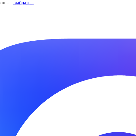
ан...
выбрать...