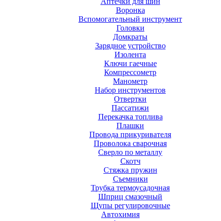
Аптечки для шин
Воронка
Вспомогательный инструмент
Головки
Домкраты
Зарядное устройство
Изолента
Ключи гаечные
Компрессометр
Манометр
Набор инструментов
Отвертки
Пассатижи
Перекачка топлива
Плашки
Провода прикуривателя
Проволока сварочная
Сверло по металлу
Скотч
Стяжка пружин
Съемники
Трубка термоусадочная
Шприц смазочный
Щупы регулировочные
Автохимия