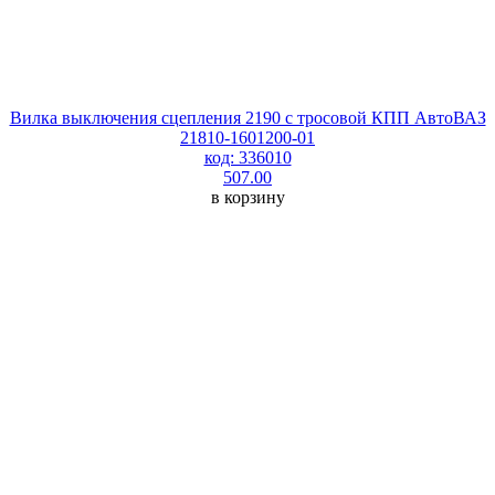
Вилка выключения сцепления 2190 с тросовой КПП АвтоВАЗ
21810-1601200-01
код: 336010
507.00
в корзину