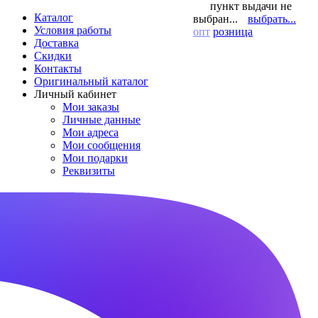
пункт выдачи не
Каталог
выбран...
выбрать...
Условия работы
опт
розница
Доставка
Скидки
Контакты
Оригинальный каталог
Личный кабинет
Мои заказы
Личные данные
Мои адреса
Мои сообщения
Мои подарки
Реквизиты