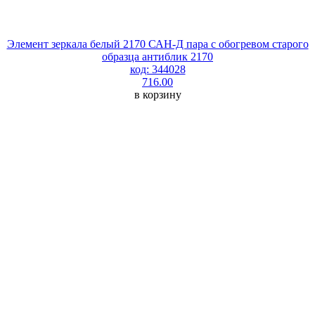
Элемент зеркала белый 2170 САН-Д пара с обогревом старого
образца антиблик 2170
код: 344028
716.00
в корзину