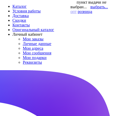
пункт выдачи не
Каталог
выбран...
выбрать...
Условия работы
опт
розница
Доставка
Скидки
Контакты
Оригинальный каталог
Личный кабинет
Мои заказы
Личные данные
Мои адреса
Мои сообщения
Мои подарки
Реквизиты