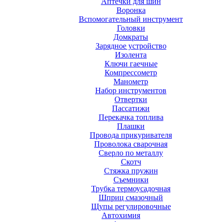
Аптечки для шин
Воронка
Вспомогательный инструмент
Головки
Домкраты
Зарядное устройство
Изолента
Ключи гаечные
Компрессометр
Манометр
Набор инструментов
Отвертки
Пассатижи
Перекачка топлива
Плашки
Провода прикуривателя
Проволока сварочная
Сверло по металлу
Скотч
Стяжка пружин
Съемники
Трубка термоусадочная
Шприц смазочный
Щупы регулировочные
Автохимия