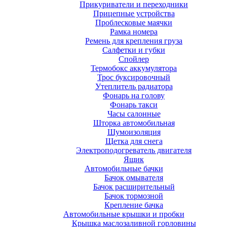
Прикуриватели и переходники
Прицепные устройства
Проблесковые маячки
Рамка номера
Ремень для крепления груза
Салфетки и губки
Спойлер
Термобокс аккумулятора
Трос буксировочный
Утеплитель радиатора
Фонарь на голову
Фонарь такси
Часы салонные
Шторка автомобильная
Шумоизоляция
Щетка для снега
Электроподогреватель двигателя
Ящик
Автомобильные бачки
Бачок омывателя
Бачок расширительный
Бачок тормозной
Крепление бачка
Автомобильные крышки и пробки
Крышка маслозаливной горловины