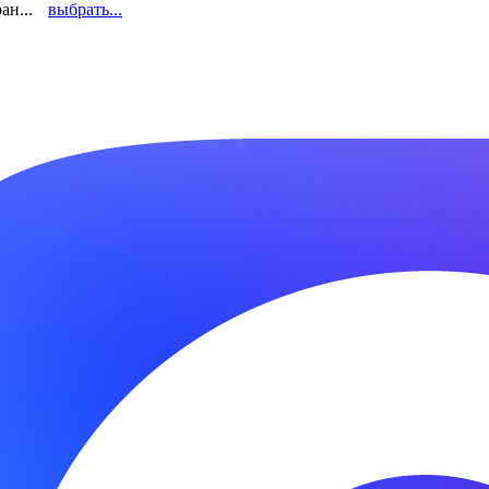
ан...
выбрать...