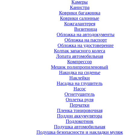
Камеры
Канистра
Коврики багажника
Коврики салонные
Кожгалантерея
Визитница
Обложка на автодокументы
Обложка на паспорт
Обложка на удостоверение
Колпак запасного колеса
Лопата автомобильная
Компрессор
Мешок полипропиленовый
Накидка на сиденье
Наклейки
Насадка на глушитель
Насос
Огнетушитель
Оплетка руля
Перчатки
Пленка тонировочная
Поддон аккумулятора
Подлокотник
Подушка автомобильная
Подушка безопасности и накладки муляж