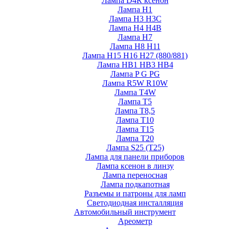
Лампа D4R ксенон
Лампа H1
Лампа H3 H3C
Лампа H4 H4B
Лампа H7
Лампа H8 H11
Лампа H15 H16 H27 (880/881)
Лампа HB1 HB3 HB4
Лампа P G PG
Лампа R5W R10W
Лампа T4W
Лампа T5
Лампа T8,5
Лампа T10
Лампа T15
Лампа T20
Лампа S25 (T25)
Лампа для панели приборов
Лампа ксенон в линзу
Лампа переносная
Лампа подкапотная
Разъемы и патроны для ламп
Светодиодная инсталляция
Автомобильный инструмент
Ареометр