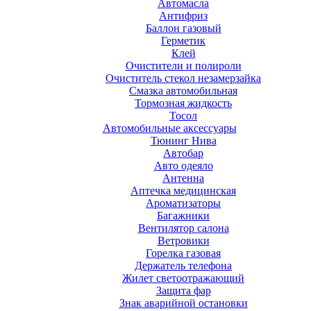
Автомасла
Антифриз
Баллон газовый
Герметик
Клей
Очистители и полироли
Очиститель стекол незамерзайка
Смазка автомобильная
Тормозная жидкость
Тосол
Автомобильные аксессуары
Тюнинг Нива
Автобар
Авто одеяло
Антенна
Аптечка медицинская
Ароматизаторы
Багажники
Вентилятор салона
Ветровики
Горелка газовая
Держатель телефона
Жилет светоотражающий
Защита фар
Знак аварийной остановки