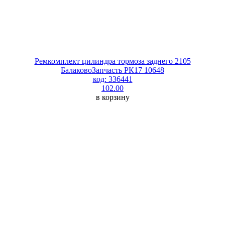
Ремкомплект цилиндра тормоза заднего 2105
БалаковоЗапчасть РК17 10648
код: 336441
102.00
в корзину