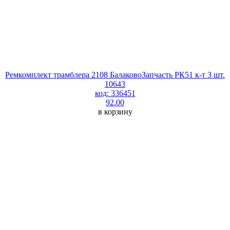
Ремкомплект трамблера 2108 БалаковоЗапчасть РК51 к-т 3 шт.
10643
код: 336451
92.00
в корзину