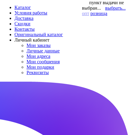
пункт выдачи не
Каталог
выбран...
выбрать...
Условия работы
опт
розница
Доставка
Скидки
Контакты
Оригинальный каталог
Личный кабинет
Мои заказы
Личные данные
Мои адреса
Мои сообщения
Мои подарки
Реквизиты