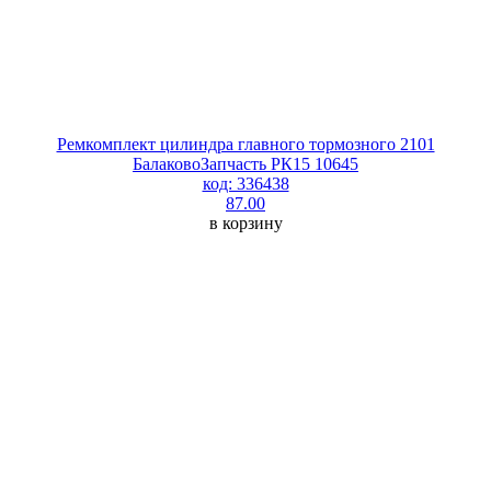
Ремкомплект цилиндра главного тормозного 2101
БалаковоЗапчасть РК15 10645
код: 336438
87.00
в корзину