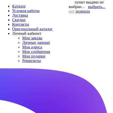
пункт выдачи не
Каталог
выбран...
выбрать...
Условия работы
опт
розница
Доставка
Скидки
Контакты
Оригинальный каталог
Личный кабинет
Мои заказы
Личные данные
Мои адреса
Мои сообщения
Мои подарки
Реквизиты