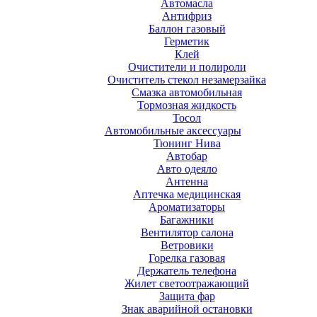
Автомасла
Антифриз
Баллон газовый
Герметик
Клей
Очистители и полироли
Очиститель стекол незамерзайка
Смазка автомобильная
Тормозная жидкость
Тосол
Автомобильные аксессуары
Тюнинг Нива
Автобар
Авто одеяло
Антенна
Аптечка медицинская
Ароматизаторы
Багажники
Вентилятор салона
Ветровики
Горелка газовая
Держатель телефона
Жилет светоотражающий
Защита фар
Знак аварийной остановки