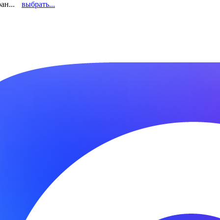
ан...
выбрать...