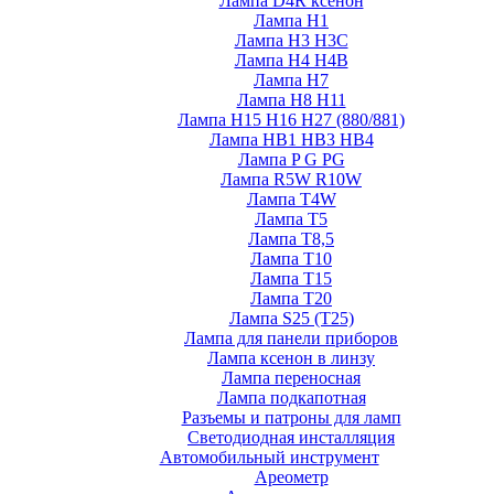
Лампа D4R ксенон
Лампа H1
Лампа H3 H3C
Лампа H4 H4B
Лампа H7
Лампа H8 H11
Лампа H15 H16 H27 (880/881)
Лампа HB1 HB3 HB4
Лампа P G PG
Лампа R5W R10W
Лампа T4W
Лампа T5
Лампа T8,5
Лампа T10
Лампа T15
Лампа T20
Лампа S25 (T25)
Лампа для панели приборов
Лампа ксенон в линзу
Лампа переносная
Лампа подкапотная
Разъемы и патроны для ламп
Светодиодная инсталляция
Автомобильный инструмент
Ареометр