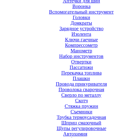
Аптечки для шин
Воронка
Вспомогательный инструмент
Головки
Домкраты
Зарядное устройство
Изолента
Ключи гаечные
Компрессометр
Манометр
Набор инструментов
Отвертки
Пассатижи
Перекачка топлива
Плашки
Провода прикуривателя
Проволока сварочная
Сверло по металлу
Скотч
Стяжка пружин
Съемники
Трубка термоусадочная
Шприц смазочный
Щупы регулировочные
Автохимия