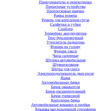
Прикуриватели и переходники
Прицепные устройства
Проблесковые маячки
Рамка номера
Ремень для крепления груза
Салфетки и губки
Спойлер
Термобокс аккумулятора
Трос буксировочный
Утеплитель радиатора
Фонарь на голову
Фонарь такси
Часы салонные
Шторка автомобильная
Шумоизоляция
Щетка для снега
Электроподогреватель двигателя
Ящик
Автомобильные бачки
Бачок омывателя
Бачок расширительный
Бачок тормозной
Крепление бачка
Автомобильные крышки и пробки
Крышка маслозаливной горловины