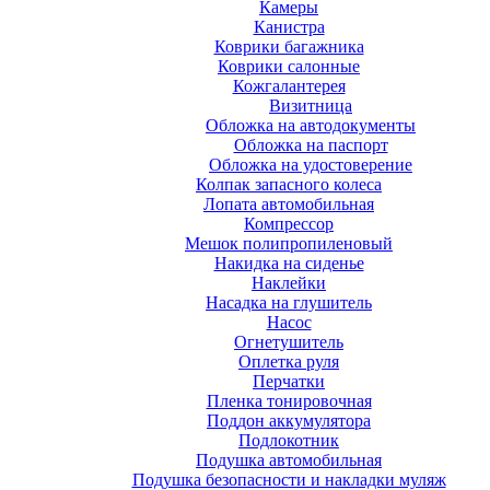
Камеры
Канистра
Коврики багажника
Коврики салонные
Кожгалантерея
Визитница
Обложка на автодокументы
Обложка на паспорт
Обложка на удостоверение
Колпак запасного колеса
Лопата автомобильная
Компрессор
Мешок полипропиленовый
Накидка на сиденье
Наклейки
Насадка на глушитель
Насос
Огнетушитель
Оплетка руля
Перчатки
Пленка тонировочная
Поддон аккумулятора
Подлокотник
Подушка автомобильная
Подушка безопасности и накладки муляж