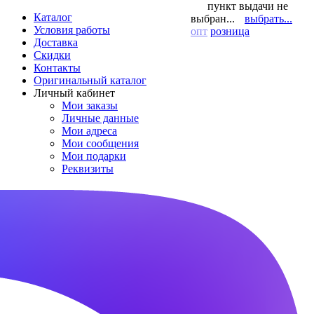
пункт выдачи не
Каталог
выбран...
выбрать...
Условия работы
опт
розница
Доставка
Скидки
Контакты
Оригинальный каталог
Личный кабинет
Мои заказы
Личные данные
Мои адреса
Мои сообщения
Мои подарки
Реквизиты