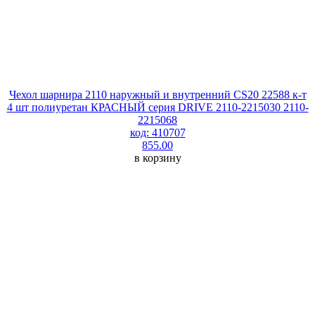
Чехол шарнира 2110 наружный и внутренний CS20 22588 к-т
4 шт полиуретан КРАСНЫЙ серия DRIVE 2110-2215030 2110-
2215068
код: 410707
855.00
в корзину