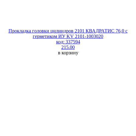
Прокладка головки цилиндров 2101 КВАДРАТИС 76,0 с
герметиком ИУ KV 2101-1003020
код: 337594
215.00
в корзину