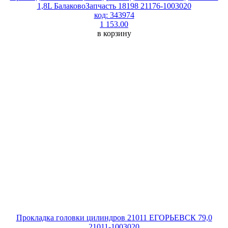
1,8L БалаковоЗапчасть 18198 21176-1003020
код: 343974
1 153.00
в корзину
Прокладка головки цилиндров 21011 ЕГОРЬЕВСК 79,0
21011-1003020