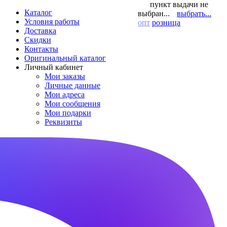
пункт выдачи не
Каталог
выбран...
выбрать...
Условия работы
опт
розница
Доставка
Скидки
Контакты
Оригинальный каталог
Личный кабинет
Мои заказы
Личные данные
Мои адреса
Мои сообщения
Мои подарки
Реквизиты