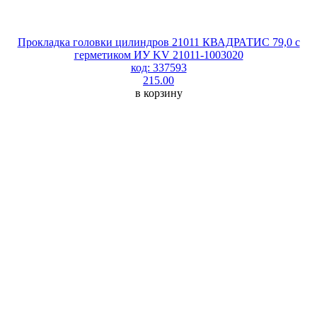
Прокладка головки цилиндров 21011 КВАДРАТИС 79,0 с
герметиком ИУ KV 21011-1003020
код: 337593
215.00
в корзину