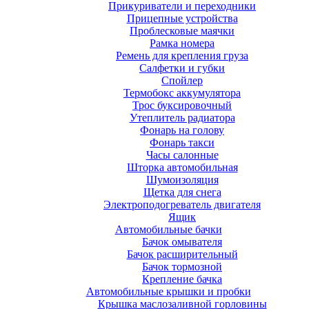
Прикуриватели и переходники
Прицепные устройства
Проблесковые маячки
Рамка номера
Ремень для крепления груза
Салфетки и губки
Спойлер
Термобокс аккумулятора
Трос буксировочный
Утеплитель радиатора
Фонарь на голову
Фонарь такси
Часы салонные
Шторка автомобильная
Шумоизоляция
Щетка для снега
Электроподогреватель двигателя
Ящик
Автомобильные бачки
Бачок омывателя
Бачок расширительный
Бачок тормозной
Крепление бачка
Автомобильные крышки и пробки
Крышка маслозаливной горловины