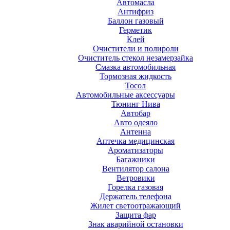
Автомасла
Антифриз
Баллон газовый
Герметик
Клей
Очистители и полироли
Очиститель стекол незамерзайка
Смазка автомобильная
Тормозная жидкость
Тосол
Автомобильные аксессуары
Тюнинг Нива
Автобар
Авто одеяло
Антенна
Аптечка медицинская
Ароматизаторы
Багажники
Вентилятор салона
Ветровики
Горелка газовая
Держатель телефона
Жилет светоотражающий
Защита фар
Знак аварийной остановки