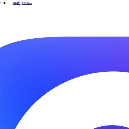
ан...
выбрать...