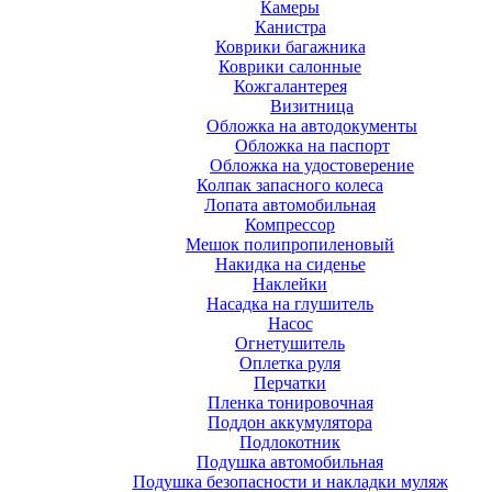
Камеры
Канистра
Коврики багажника
Коврики салонные
Кожгалантерея
Визитница
Обложка на автодокументы
Обложка на паспорт
Обложка на удостоверение
Колпак запасного колеса
Лопата автомобильная
Компрессор
Мешок полипропиленовый
Накидка на сиденье
Наклейки
Насадка на глушитель
Насос
Огнетушитель
Оплетка руля
Перчатки
Пленка тонировочная
Поддон аккумулятора
Подлокотник
Подушка автомобильная
Подушка безопасности и накладки муляж