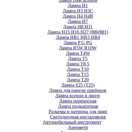
Лампа D4R ксенон
Лампа H1
Лампа H3 H3C
Лампа H4 H4B
Лампа H7
Лампа H8 H11
Лампа H15 H16 H27 (880/881)
Лампа HB1 HB3 HB4
Лампа P G PG
Лампа R5W R10W
Лампа T4W
Лампа T5
Лампа T8,5
Лампа T10
Лампа T15
Лампа T20
Лампа S25 (T25)
Лампа для панели приборов
Лампа ксенон в линзу
Лампа переносная
Лампа подкапотная
Разъемы и патроны для ламп
Светодиодная инсталляция
Автомобильный инструмент
Ареометр