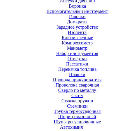
Аптечки для шин
Воронка
Вспомогательный инструмент
Головки
Домкраты
Зарядное устройство
Изолента
Ключи гаечные
Компрессометр
Манометр
Набор инструментов
Отвертки
Пассатижи
Перекачка топлива
Плашки
Провода прикуривателя
Проволока сварочная
Сверло по металлу
Скотч
Стяжка пружин
Съемники
Трубка термоусадочная
Шприц смазочный
Щупы регулировочные
Автохимия