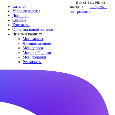
пункт выдачи не
Каталог
выбран...
выбрать...
Условия работы
опт
розница
Доставка
Скидки
Контакты
Оригинальный каталог
Личный кабинет
Мои заказы
Личные данные
Мои адреса
Мои сообщения
Мои подарки
Реквизиты