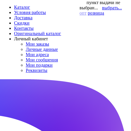
пункт выдачи не
Каталог
выбран...
выбрать...
Условия работы
опт
розница
Доставка
Скидки
Контакты
Оригинальный каталог
Личный кабинет
Мои заказы
Личные данные
Мои адреса
Мои сообщения
Мои подарки
Реквизиты