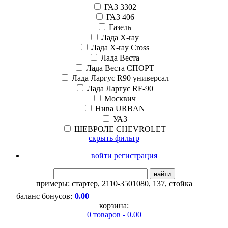
ГАЗ 3302
ГАЗ 406
Газель
Лада X-ray
Лада X-ray Cross
Лада Веста
Лада Веста СПОРТ
Лада Ларгус R90 универсал
Лада Ларгус RF-90
Москвич
Нива URBAN
УАЗ
ШЕВРОЛЕ CHEVROLET
скрыть фильтр
войти регистрация
найти
примеры:
стартер
,
2110-3501080
,
137
,
стойка
баланс бонусов:
0.00
корзина:
0 товаров - 0.00