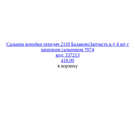
Сальник коробки передач 2110 БалаковоЗапчасть к-т 4 шт с
широким сальником 7074
код: 337213
418.00
в корзину