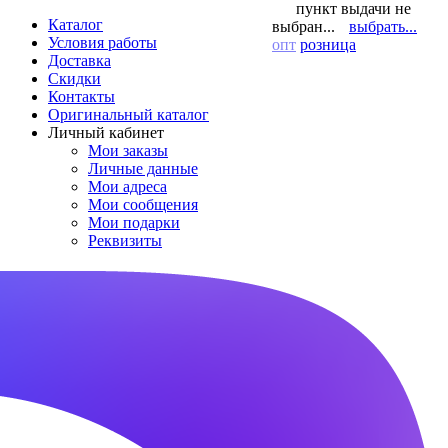
пункт выдачи не
Каталог
выбран...
выбрать...
Условия работы
опт
розница
Доставка
Скидки
Контакты
Оригинальный каталог
Личный кабинет
Мои заказы
Личные данные
Мои адреса
Мои сообщения
Мои подарки
Реквизиты