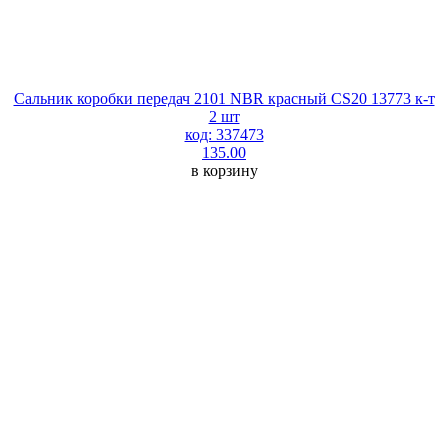
Сальник коробки передач 2101 NBR красный CS20 13773 к-т
2 шт
код: 337473
135.00
в корзину