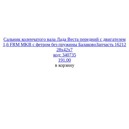
Сальник коленчатого вала Лада Веста передний с двигателем
1,6 FRM MKB с фетром без пружины БалаковоЗапчасть 16212
28х42х7
код: 340735
191.00
в корзину