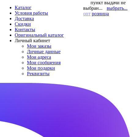
пункт выдачи не
Каталог
выбран...
выбрать...
Условия работы
опт
розница
Доставка
Скидки
Контакты
Оригинальный каталог
Личный кабинет
Мои заказы
Личные данные
Мои адреса
Мои сообщения
Мои подарки
Реквизиты