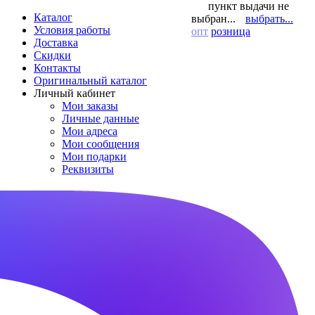
пункт выдачи не
Каталог
выбран...
выбрать...
Условия работы
опт
розница
Доставка
Скидки
Контакты
Оригинальный каталог
Личный кабинет
Мои заказы
Личные данные
Мои адреса
Мои сообщения
Мои подарки
Реквизиты