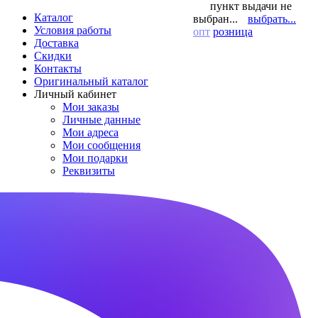
пункт выдачи не
Каталог
выбран...
выбрать...
Условия работы
опт
розница
Доставка
Скидки
Контакты
Оригинальный каталог
Личный кабинет
Мои заказы
Личные данные
Мои адреса
Мои сообщения
Мои подарки
Реквизиты