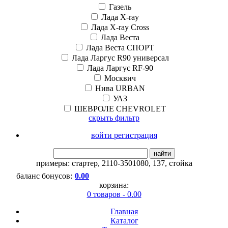
Газель
Лада X-ray
Лада X-ray Cross
Лада Веста
Лада Веста СПОРТ
Лада Ларгус R90 универсал
Лада Ларгус RF-90
Москвич
Нива URBAN
УАЗ
ШЕВРОЛЕ CHEVROLET
скрыть фильтр
войти регистрация
найти
примеры:
стартер
,
2110-3501080
,
137
,
стойка
баланс бонусов:
0.00
корзина:
0 товаров - 0.00
Главная
Каталог