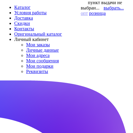
пункт выдачи не
Каталог
выбран...
выбрать...
Условия работы
опт
розница
Доставка
Скидки
Контакты
Оригинальный каталог
Личный кабинет
Мои заказы
Личные данные
Мои адреса
Мои сообщения
Мои подарки
Реквизиты