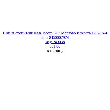
Шланг отопителя Лада Веста P4Р БалаковоЗапчасть 17378 к-т
2шт 8450007974
код: 349038
331.00
в корзину