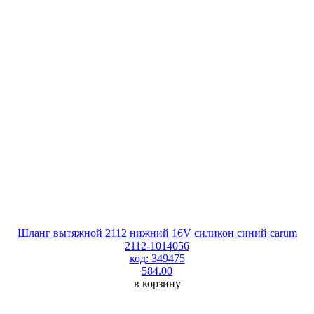
Шланг вытяжной 2112 нижний 16V силикон синий carum
2112-1014056
код: 349475
584.00
в корзину