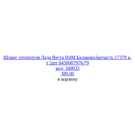
Шланг отопителя Лада Веста H4M БалаковоЗапчасть 17379 к-
т 2шт 8450007976/79
код: 349035
380.00
в корзину