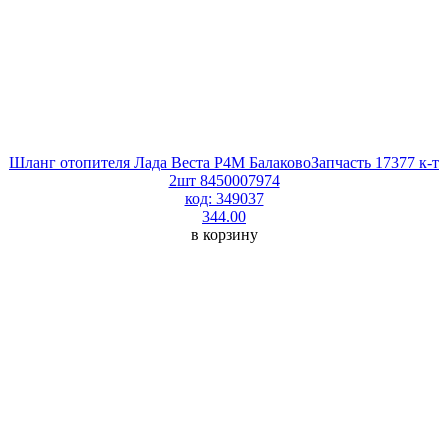
Шланг отопителя Лада Веста P4M БалаковоЗапчасть 17377 к-т
2шт 8450007974
код: 349037
344.00
в корзину