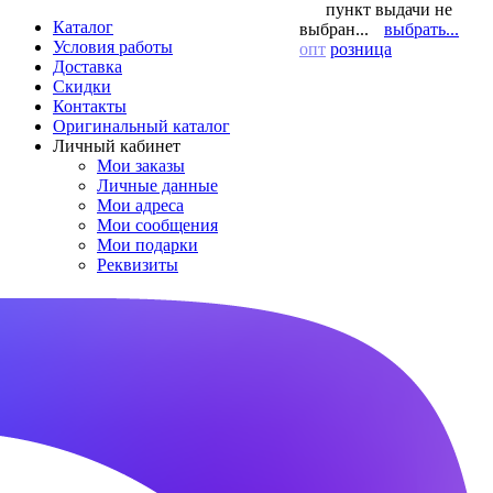
пункт выдачи не
Каталог
выбран...
выбрать...
Условия работы
опт
розница
Доставка
Скидки
Контакты
Оригинальный каталог
Личный кабинет
Мои заказы
Личные данные
Мои адреса
Мои сообщения
Мои подарки
Реквизиты