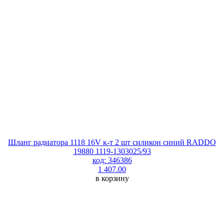
Шланг радиатора 1118 16V к-т 2 шт силикон синий RADDO
19880 1119-1303025/93
код: 346386
1 407.00
в корзину