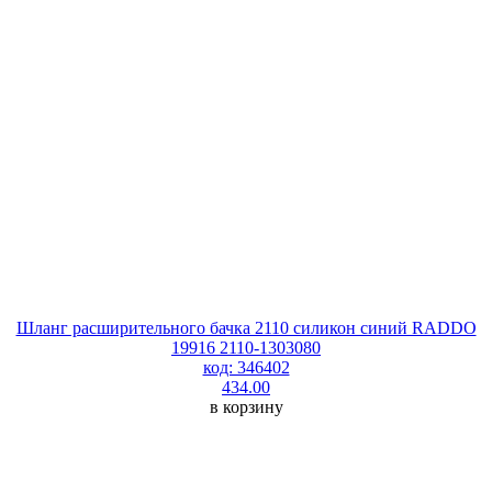
Шланг расширительного бачка 2110 силикон синий RADDO
19916 2110-1303080
код: 346402
434.00
в корзину