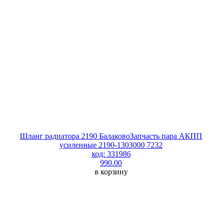
Шланг радиатора 2190 БалаковоЗапчасть пара АКПП
усиленные 2190-1303000 7232
код: 331986
990.00
в корзину