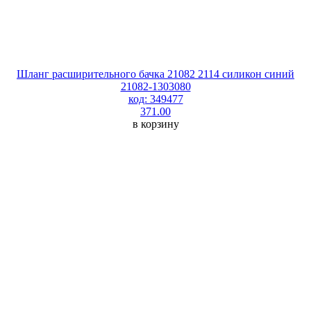
Шланг расширительного бачка 21082 2114 силикон синий
21082-1303080
код: 349477
371.00
в корзину