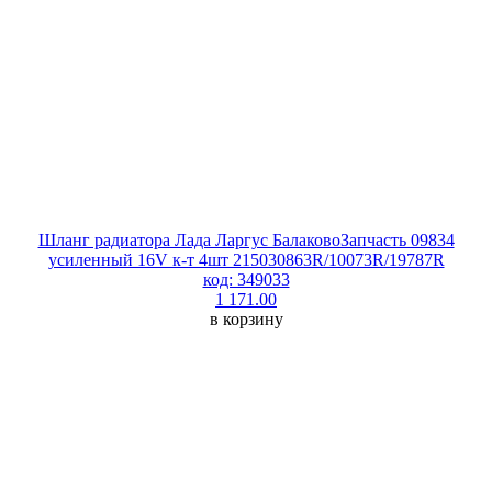
Шланг радиатора Лада Ларгус БалаковоЗапчасть 09834
усиленный 16V к-т 4шт 215030863R/10073R/19787R
код: 349033
1 171.00
в корзину