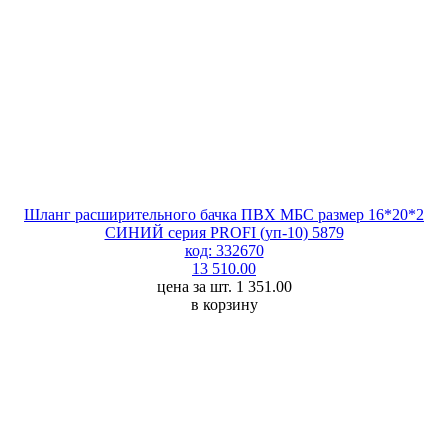
Шланг расширительного бачка ПВХ МБС размер 16*20*2
СИНИЙ серия PROFI (уп-10) 5879
код: 332670
13 510.00
цена за шт. 1 351.00
в корзину