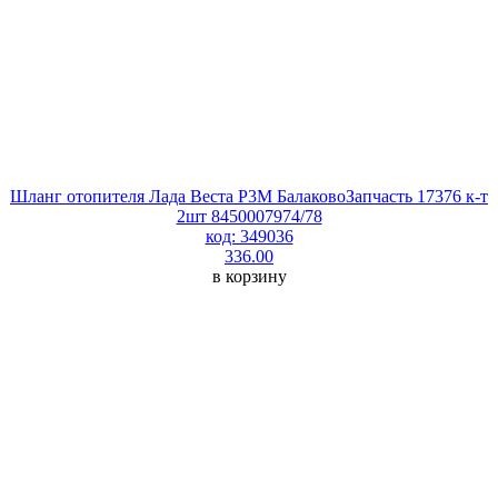
Шланг отопителя Лада Веста P3M БалаковоЗапчасть 17376 к-т
2шт 8450007974/78
код: 349036
336.00
в корзину