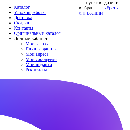
пункт выдачи не
Каталог
выбран...
выбрать...
Условия работы
опт
розница
Доставка
Скидки
Контакты
Оригинальный каталог
Личный кабинет
Мои заказы
Личные данные
Мои адреса
Мои сообщения
Мои подарки
Реквизиты