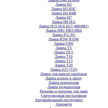
Лампа D4R ксенон
Лампа H1
Лампа H3 H3C
Лампа H4 H4B
Лампа H7
Лампа H8 H11
Лампа H15 H16 H27 (880/881)
Лампа HB1 HB3 HB4
Лампа P G PG
Лампа R5W R10W
Лампа T4W
Лампа T5
Лампа T8,5
Лампа T10
Лампа T15
Лампа T20
Лампа S25 (T25)
Лампа для панели приборов
Лампа ксенон в линзу
Лампа переносная
Лампа подкапотная
Разъемы и патроны для ламп
Светодиодная инсталляция
Автомобильный инструмент
Ареометр