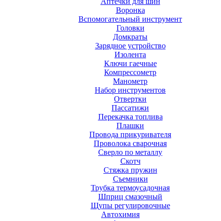
Аптечки для шин
Воронка
Вспомогательный инструмент
Головки
Домкраты
Зарядное устройство
Изолента
Ключи гаечные
Компрессометр
Манометр
Набор инструментов
Отвертки
Пассатижи
Перекачка топлива
Плашки
Провода прикуривателя
Проволока сварочная
Сверло по металлу
Скотч
Стяжка пружин
Съемники
Трубка термоусадочная
Шприц смазочный
Щупы регулировочные
Автохимия