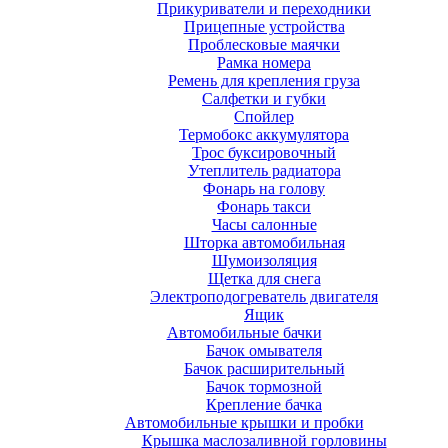
Прикуриватели и переходники
Прицепные устройства
Проблесковые маячки
Рамка номера
Ремень для крепления груза
Салфетки и губки
Спойлер
Термобокс аккумулятора
Трос буксировочный
Утеплитель радиатора
Фонарь на голову
Фонарь такси
Часы салонные
Шторка автомобильная
Шумоизоляция
Щетка для снега
Электроподогреватель двигателя
Ящик
Автомобильные бачки
Бачок омывателя
Бачок расширительный
Бачок тормозной
Крепление бачка
Автомобильные крышки и пробки
Крышка маслозаливной горловины