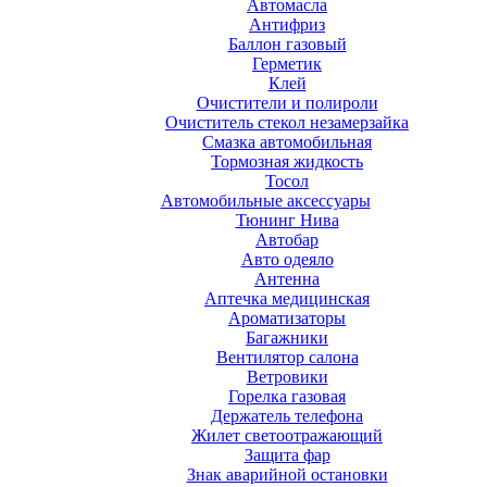
Автомасла
Антифриз
Баллон газовый
Герметик
Клей
Очистители и полироли
Очиститель стекол незамерзайка
Смазка автомобильная
Тормозная жидкость
Тосол
Автомобильные аксессуары
Тюнинг Нива
Автобар
Авто одеяло
Антенна
Аптечка медицинская
Ароматизаторы
Багажники
Вентилятор салона
Ветровики
Горелка газовая
Держатель телефона
Жилет светоотражающий
Защита фар
Знак аварийной остановки