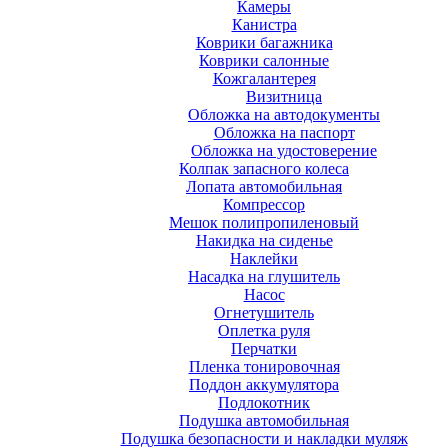
Камеры
Канистра
Коврики багажника
Коврики салонные
Кожгалантерея
Визитница
Обложка на автодокументы
Обложка на паспорт
Обложка на удостоверение
Колпак запасного колеса
Лопата автомобильная
Компрессор
Мешок полипропиленовый
Накидка на сиденье
Наклейки
Насадка на глушитель
Насос
Огнетушитель
Оплетка руля
Перчатки
Пленка тонировочная
Поддон аккумулятора
Подлокотник
Подушка автомобильная
Подушка безопасности и накладки муляж