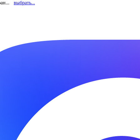
ан...
выбрать...