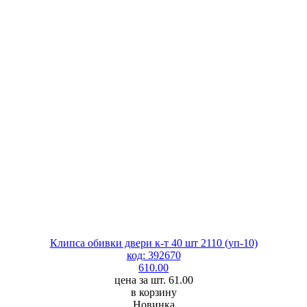
Клипса обивки двери к-т 40 шт 2110 (уп-10)
код: 392670
610.00
цена за шт. 61.00
в корзину
Новинка