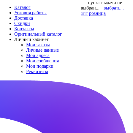
пункт выдачи не
Каталог
выбран...
выбрать...
Условия работы
опт
розница
Доставка
Скидки
Контакты
Оригинальный каталог
Личный кабинет
Мои заказы
Личные данные
Мои адреса
Мои сообщения
Мои подарки
Реквизиты