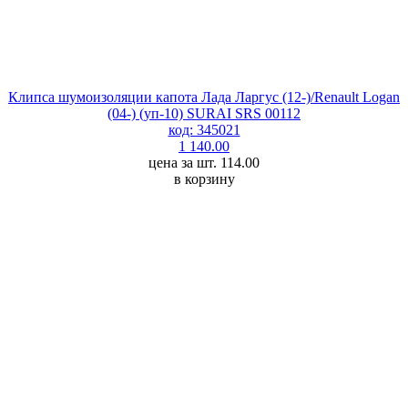
Клипса шумоизоляции капота Лада Ларгус (12-)/Renault Logan
(04-) (уп-10) SURAI SRS 00112
код: 345021
1 140.00
цена за шт. 114.00
в корзину