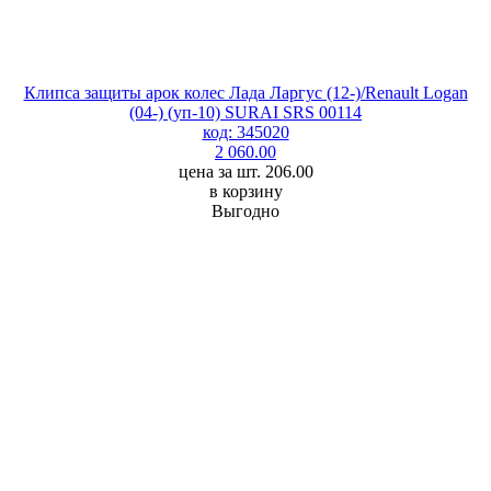
Клипса защиты арок колес Лада Ларгус (12-)/Renault Logan
(04-) (уп-10) SURAI SRS 00114
код: 345020
2 060.00
цена за шт. 206.00
в корзину
Выгодно