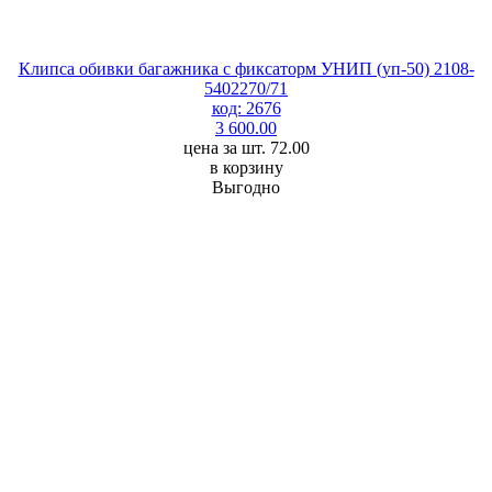
Клипса обивки багажника с фиксаторм УНИП (уп-50) 2108-
5402270/71
код: 2676
3 600.00
цена за шт. 72.00
в корзину
Выгодно