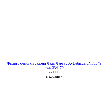
Фильтр очистки салона Лада Ларгус Avtostandart NF6349
код: 334179
221.00
в корзину