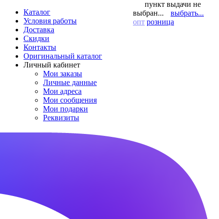
пункт выдачи не
Каталог
выбран...
выбрать...
Условия работы
опт
розница
Доставка
Скидки
Контакты
Оригинальный каталог
Личный кабинет
Мои заказы
Личные данные
Мои адреса
Мои сообщения
Мои подарки
Реквизиты