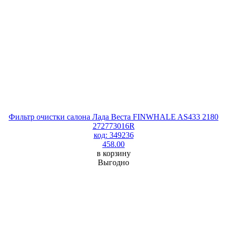
Фильтр очистки салона Лада Веста FINWHALE AS433 2180
272773016R
код: 349236
458.00
в корзину
Выгодно