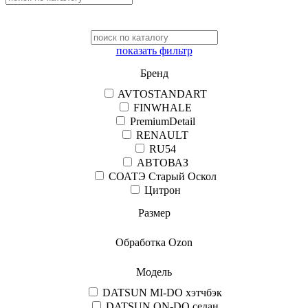
показать фильтр
Бренд
AVTOSTANDART
FINWHALE
PremiumDetail
RENAULT
RU54
АВТОВАЗ
СОАТЭ Старый Оскол
Цитрон
Размер
Обработка Ozon
Модель
DATSUN MI-DO хэтчбэк
DATSUN ON-DO седан