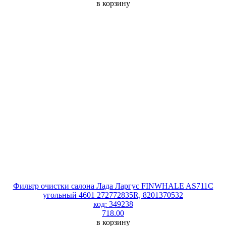
в корзину
Фильтр очистки салона Лада Ларгус FINWHALE AS711C
угольный 4601 272772835R, 8201370532
код: 349238
718.00
в корзину