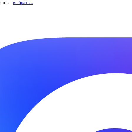
ан...
выбрать...