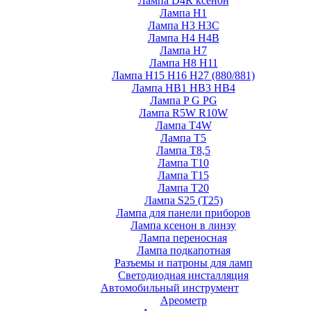
Лампа D4R ксенон
Лампа H1
Лампа H3 H3C
Лампа H4 H4B
Лампа H7
Лампа H8 H11
Лампа H15 H16 H27 (880/881)
Лампа HB1 HB3 HB4
Лампа P G PG
Лампа R5W R10W
Лампа T4W
Лампа T5
Лампа T8,5
Лампа T10
Лампа T15
Лампа T20
Лампа S25 (T25)
Лампа для панели приборов
Лампа ксенон в линзу
Лампа переносная
Лампа подкапотная
Разъемы и патроны для ламп
Светодиодная инсталляция
Автомобильный инструмент
Ареометр