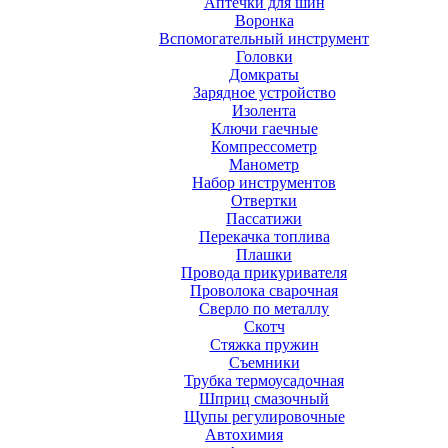
Аптечки для шин
Воронка
Вспомогательный инструмент
Головки
Домкраты
Зарядное устройство
Изолента
Ключи гаечные
Компрессометр
Манометр
Набор инструментов
Отвертки
Пассатижи
Перекачка топлива
Плашки
Провода прикуривателя
Проволока сварочная
Сверло по металлу
Скотч
Стяжка пружин
Съемники
Трубка термоусадочная
Шприц смазочный
Щупы регулировочные
Автохимия