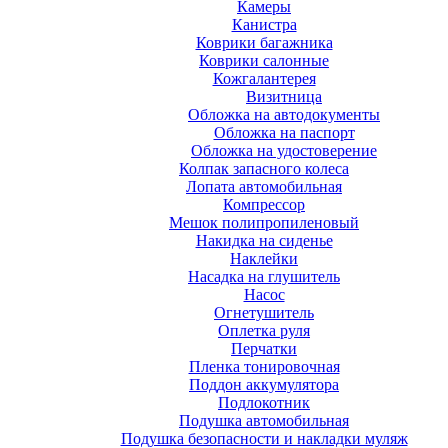
Камеры
Канистра
Коврики багажника
Коврики салонные
Кожгалантерея
Визитница
Обложка на автодокументы
Обложка на паспорт
Обложка на удостоверение
Колпак запасного колеса
Лопата автомобильная
Компрессор
Мешок полипропиленовый
Накидка на сиденье
Наклейки
Насадка на глушитель
Насос
Огнетушитель
Оплетка руля
Перчатки
Пленка тонировочная
Поддон аккумулятора
Подлокотник
Подушка автомобильная
Подушка безопасности и накладки муляж