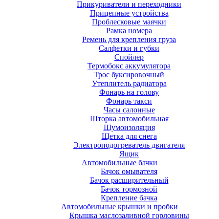
Прикуриватели и переходники
Прицепные устройства
Проблесковые маячки
Рамка номера
Ремень для крепления груза
Салфетки и губки
Спойлер
Термобокс аккумулятора
Трос буксировочный
Утеплитель радиатора
Фонарь на голову
Фонарь такси
Часы салонные
Шторка автомобильная
Шумоизоляция
Щетка для снега
Электроподогреватель двигателя
Ящик
Автомобильные бачки
Бачок омывателя
Бачок расширительный
Бачок тормозной
Крепление бачка
Автомобильные крышки и пробки
Крышка маслозаливной горловины