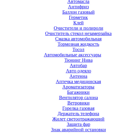
Автомасла
Антифриз
Баллон газовый
Герметик
Клей
Очистители и полироли
Очиститель стекол незамерзайка
Смазка автомобильная
Тормозная жидкость
Тосол
Автомобильные аксессуары
Тюнинг Нива
Автобар
Авто одеяло
Антенна
Аптечка медицинская
Ароматизаторы
Багажники
Вентилятор салона
Ветровики
Горелка газовая
Держатель телефона
Жилет светоотражающий
Защита фар
Знак аварийной остановки