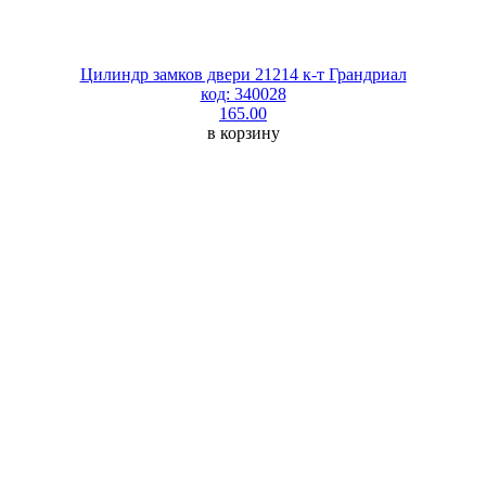
Цилиндр замков двери 21214 к-т Грандриал
код: 340028
165.00
в корзину