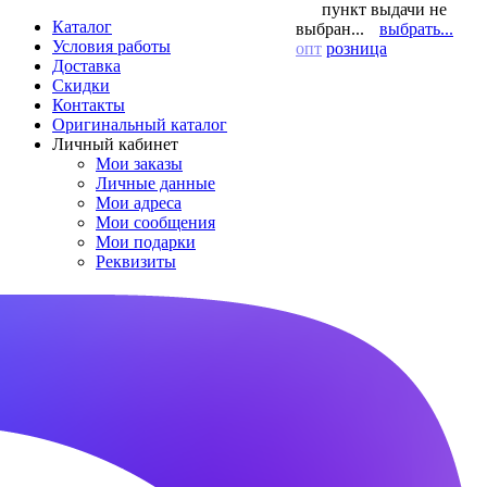
пункт выдачи не
Каталог
выбран...
выбрать...
Условия работы
опт
розница
Доставка
Скидки
Контакты
Оригинальный каталог
Личный кабинет
Мои заказы
Личные данные
Мои адреса
Мои сообщения
Мои подарки
Реквизиты