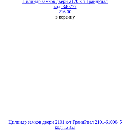
Цилиндр замков двери 2170 к-т ГрандРиал
код: 340777
216.00
в корзину
Цилиндр замков двери 2101 к-т ГрандРиал 2101-6100045
код: 12853