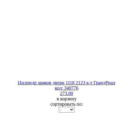
Цилиндр замков двери 1118 2123 к-т ГрандРиал
код: 340776
273.00
в корзину
сортировать по: