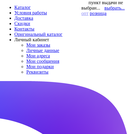
пункт выдачи не
Каталог
выбран...
выбрать...
Условия работы
опт
розница
Доставка
Скидки
Контакты
Оригинальный каталог
Личный кабинет
Мои заказы
Личные данные
Мои адреса
Мои сообщения
Мои подарки
Реквизиты