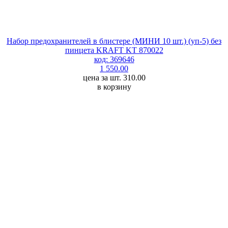
Набор предохранителей в блистере (МИНИ 10 шт.) (уп-5) без
пинцета KRAFT KT 870022
код: 369646
1 550.00
цена за шт. 310.00
в корзину