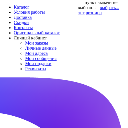
пункт выдачи не
Каталог
выбран...
выбрать...
Условия работы
опт
розница
Доставка
Скидки
Контакты
Оригинальный каталог
Личный кабинет
Мои заказы
Личные данные
Мои адреса
Мои сообщения
Мои подарки
Реквизиты