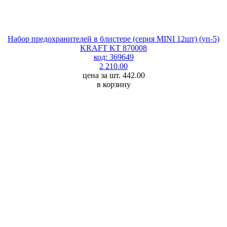
Набор предохранителей в блистере (серия MINI 12шт) (уп-5)
KRAFT KT 870008
код: 369649
2 210.00
цена за шт. 442.00
в корзину