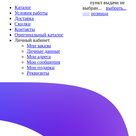
пункт выдачи не
Каталог
выбран...
выбрать...
Условия работы
опт
розница
Доставка
Скидки
Контакты
Оригинальный каталог
Личный кабинет
Мои заказы
Личные данные
Мои адреса
Мои сообщения
Мои подарки
Реквизиты