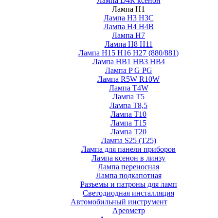
Лампа D4R ксенон
Лампа H1
Лампа H3 H3C
Лампа H4 H4B
Лампа H7
Лампа H8 H11
Лампа H15 H16 H27 (880/881)
Лампа HB1 HB3 HB4
Лампа P G PG
Лампа R5W R10W
Лампа T4W
Лампа T5
Лампа T8,5
Лампа T10
Лампа T15
Лампа T20
Лампа S25 (T25)
Лампа для панели приборов
Лампа ксенон в линзу
Лампа переносная
Лампа подкапотная
Разъемы и патроны для ламп
Светодиодная инсталляция
Автомобильный инструмент
Ареометр