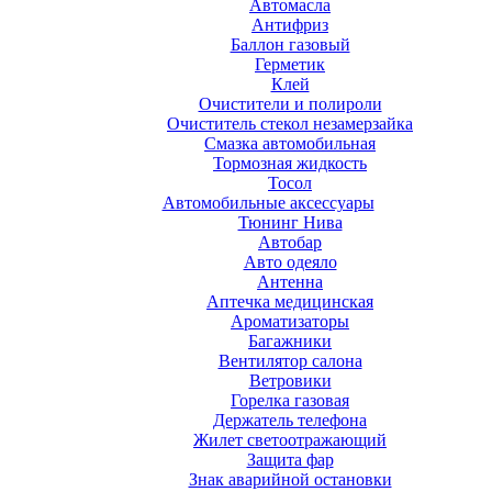
Автомасла
Антифриз
Баллон газовый
Герметик
Клей
Очистители и полироли
Очиститель стекол незамерзайка
Смазка автомобильная
Тормозная жидкость
Тосол
Автомобильные аксессуары
Тюнинг Нива
Автобар
Авто одеяло
Антенна
Аптечка медицинская
Ароматизаторы
Багажники
Вентилятор салона
Ветровики
Горелка газовая
Держатель телефона
Жилет светоотражающий
Защита фар
Знак аварийной остановки