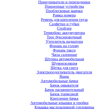
Прикуриватели и переходники
Прицепные устройства
Проблесковые маячки
Рамка номера
Ремень для крепления груза
Салфетки и губки
Спойлер
Термобокс аккумулятора
Трос буксировочный
Утеплитель радиатора
Фонарь на голову
Фонарь такси
Часы салонные
Шторка автомобильная
Шумоизоляция
Щетка для снега
Электроподогреватель двигателя
Ящик
Автомобильные бачки
Бачок омывателя
Бачок расширительный
Бачок тормозной
Крепление бачка
Автомобильные крышки и пробки
Крышка маслозаливной горловины