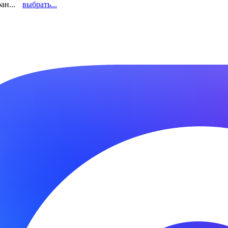
ан...
выбрать...