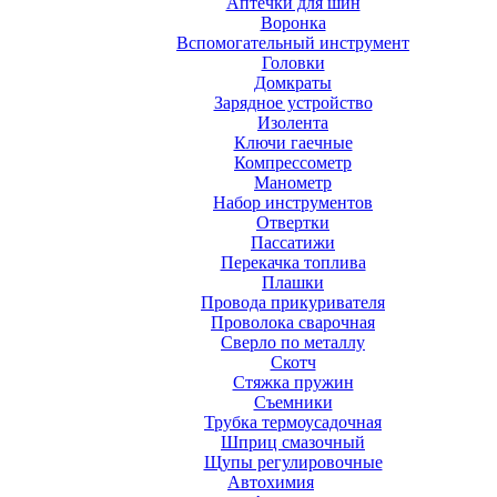
Аптечки для шин
Воронка
Вспомогательный инструмент
Головки
Домкраты
Зарядное устройство
Изолента
Ключи гаечные
Компрессометр
Манометр
Набор инструментов
Отвертки
Пассатижи
Перекачка топлива
Плашки
Провода прикуривателя
Проволока сварочная
Сверло по металлу
Скотч
Стяжка пружин
Съемники
Трубка термоусадочная
Шприц смазочный
Щупы регулировочные
Автохимия