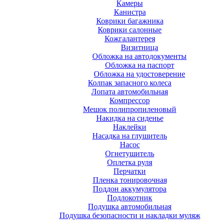
Камеры
Канистра
Коврики багажника
Коврики салонные
Кожгалантерея
Визитница
Обложка на автодокументы
Обложка на паспорт
Обложка на удостоверение
Колпак запасного колеса
Лопата автомобильная
Компрессор
Мешок полипропиленовый
Накидка на сиденье
Наклейки
Насадка на глушитель
Насос
Огнетушитель
Оплетка руля
Перчатки
Пленка тонировочная
Поддон аккумулятора
Подлокотник
Подушка автомобильная
Подушка безопасности и накладки муляж