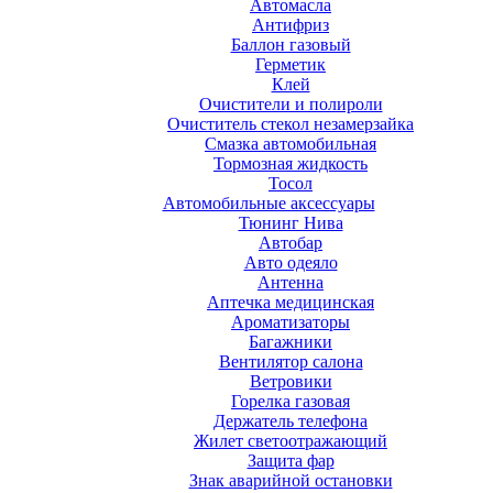
Автомасла
Антифриз
Баллон газовый
Герметик
Клей
Очистители и полироли
Очиститель стекол незамерзайка
Смазка автомобильная
Тормозная жидкость
Тосол
Автомобильные аксессуары
Тюнинг Нива
Автобар
Авто одеяло
Антенна
Аптечка медицинская
Ароматизаторы
Багажники
Вентилятор салона
Ветровики
Горелка газовая
Держатель телефона
Жилет светоотражающий
Защита фар
Знак аварийной остановки