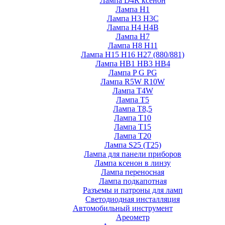
Лампа D4R ксенон
Лампа H1
Лампа H3 H3C
Лампа H4 H4B
Лампа H7
Лампа H8 H11
Лампа H15 H16 H27 (880/881)
Лампа HB1 HB3 HB4
Лампа P G PG
Лампа R5W R10W
Лампа T4W
Лампа T5
Лампа T8,5
Лампа T10
Лампа T15
Лампа T20
Лампа S25 (T25)
Лампа для панели приборов
Лампа ксенон в линзу
Лампа переносная
Лампа подкапотная
Разъемы и патроны для ламп
Светодиодная инсталляция
Автомобильный инструмент
Ареометр