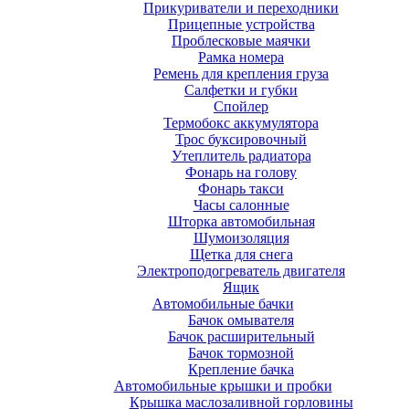
Прикуриватели и переходники
Прицепные устройства
Проблесковые маячки
Рамка номера
Ремень для крепления груза
Салфетки и губки
Спойлер
Термобокс аккумулятора
Трос буксировочный
Утеплитель радиатора
Фонарь на голову
Фонарь такси
Часы салонные
Шторка автомобильная
Шумоизоляция
Щетка для снега
Электроподогреватель двигателя
Ящик
Автомобильные бачки
Бачок омывателя
Бачок расширительный
Бачок тормозной
Крепление бачка
Автомобильные крышки и пробки
Крышка маслозаливной горловины