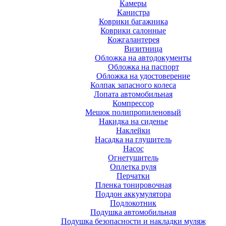
Камеры
Канистра
Коврики багажника
Коврики салонные
Кожгалантерея
Визитница
Обложка на автодокументы
Обложка на паспорт
Обложка на удостоверение
Колпак запасного колеса
Лопата автомобильная
Компрессор
Мешок полипропиленовый
Накидка на сиденье
Наклейки
Насадка на глушитель
Насос
Огнетушитель
Оплетка руля
Перчатки
Пленка тонировочная
Поддон аккумулятора
Подлокотник
Подушка автомобильная
Подушка безопасности и накладки муляж