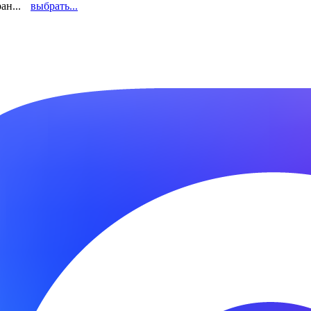
ан...
выбрать...