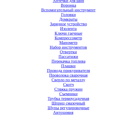
Аптечки для шин
Воронка
Вспомогательный инструмент
Головки
Домкраты
Зарядное устройство
Изолента
Ключи гаечные
Компрессометр
Манометр
Набор инструментов
Отвертки
Пассатижи
Перекачка топлива
Плашки
Провода прикуривателя
Проволока сварочная
Сверло по металлу
Скотч
Стяжка пружин
Съемники
Трубка термоусадочная
Шприц смазочный
Щупы регулировочные
Автохимия