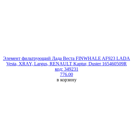
Элемент фильтрующий Лада Веста FINWHALE AF923 LADA
Vesta, XRAY, Largus, RENAULT Kaptur, Duster 165460509R
код: 349231
776.00
в корзину