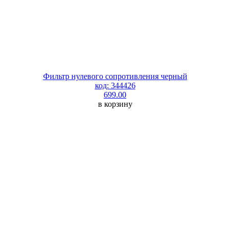
Фильтр нулевого сопротивления черный
код: 344426
699.00
в корзину