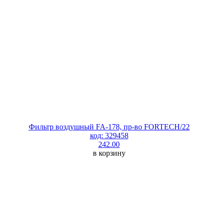
Фильтр воздушный FA-178, пр-во FORTECH/22
код: 329458
242.00
в корзину