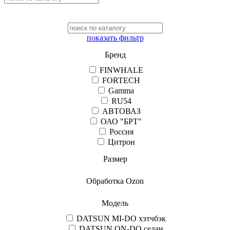
показать фильтр
Бренд
FINWHALE
FORTECH
Gamma
RU54
АВТОВАЗ
ОАО "БРТ"
Россия
Цитрон
Размер
Обработка Ozon
Модель
DATSUN MI-DO хэтчбэк
DATSUN ON-DO седан