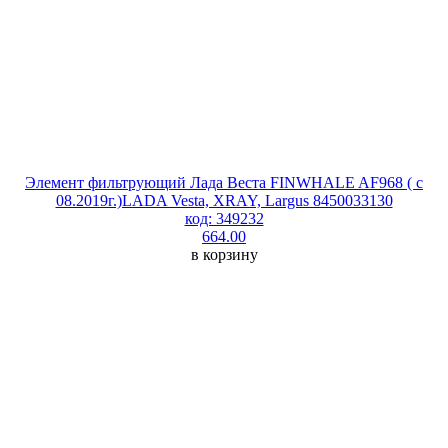
Элемент фильтрующий Лада Веста FINWHALE AF968 ( с
08.2019г.)LADA Vesta, XRAY, Largus 8450033130
код: 349232
664.00
в корзину