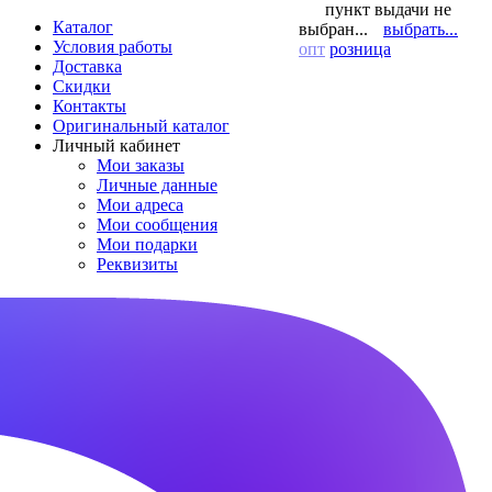
пункт выдачи не
Каталог
выбран...
выбрать...
Условия работы
опт
розница
Доставка
Скидки
Контакты
Оригинальный каталог
Личный кабинет
Мои заказы
Личные данные
Мои адреса
Мои сообщения
Мои подарки
Реквизиты