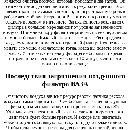
является очистка воздуха, который попадает в двигатель. Он
снижает износ деталей двигателя в результате трения. Этот
элемент хоть и не самый сложный, но играет важную роль в
работе автомобиля. Ветровики Ваз оптом и в розницу можно
заказать курьером в интернете. Загрязненность воздушного
фильтра в большой мере зависит от уровня запыленности
воздуха. В зимнюю пору фильтр загрязняется меньше, а летом
намного больше. Каждый водитель сам для себя определяет,
когда ему нужно поменять воздушный фильтр. Лучше всего
менять его чаще, а желательно тогда, когда вы делаете замену
масла. Учитывая, что цена у фильтра не большая и время
потраченное на его замену около 5-10 минут, менять его
можно и немного чаще.
Последствия загрязнения воздушного
фильтра ВАЗА
От чистоты воздуха зависит ресурс работы датчика расхода
воздуха и самого двигателя. Чем больше загрязнен воздушный
фильтр, тем меньше воздуха он пропускает сквозь себя.
Учитывая этот негативный факт, не сложно подметить, что
двигатель будет больше греться. И вскоре или двигатель
может получить большую поломку или другая важная деталь.
Чтобы цена ремонта не стала для вас очень великой, лучше