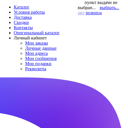
пункт выдачи не
Каталог
выбран...
выбрать...
Условия работы
опт
розница
Доставка
Скидки
Контакты
Оригинальный каталог
Личный кабинет
Мои заказы
Личные данные
Мои адреса
Мои сообщения
Мои подарки
Реквизиты