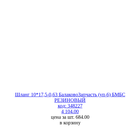
Шланг 10*17,5-0,63 БалаковоЗапчасть (уп-6) БМБС
РЕЗИНОВЫЙ
код: 348227
4 104.00
цена за шт. 684.00
в корзину