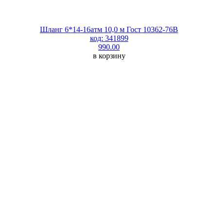
Шланг 6*14-16атм 10,0 м Гост 10362-76В
код: 341899
990.00
в корзину