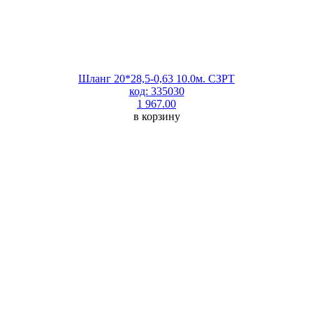
Шланг 20*28,5-0,63 10.0м. СЗРТ
код: 335030
1 967.00
в корзину