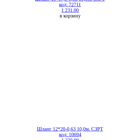
код: 72711
1 231.00
в корзину
Шланг 12*20-0,63 10,0м. СЗРТ
код: 10694