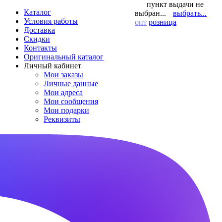
пункт выдачи не
Каталог
выбран...
выбрать...
Условия работы
опт
розница
Доставка
Скидки
Контакты
Оригинальный каталог
Личный кабинет
Мои заказы
Личные данные
Мои адреса
Мои сообщения
Мои подарки
Реквизиты