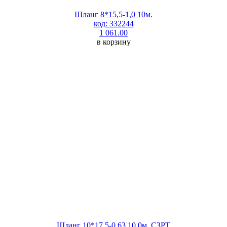
Шланг 8*15,5-1,0 10м.
код: 332244
1 061.00
в корзину
Шланг 10*17,5-0,63 10,0м. СЗРТ