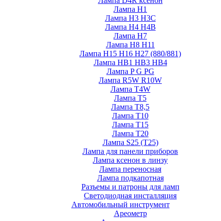
Лампа D4R ксенон
Лампа H1
Лампа H3 H3C
Лампа H4 H4B
Лампа H7
Лампа H8 H11
Лампа H15 H16 H27 (880/881)
Лампа HB1 HB3 HB4
Лампа P G PG
Лампа R5W R10W
Лампа T4W
Лампа T5
Лампа T8,5
Лампа T10
Лампа T15
Лампа T20
Лампа S25 (T25)
Лампа для панели приборов
Лампа ксенон в линзу
Лампа переносная
Лампа подкапотная
Разъемы и патроны для ламп
Светодиодная инсталляция
Автомобильный инструмент
Ареометр