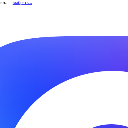
ан...
выбрать...