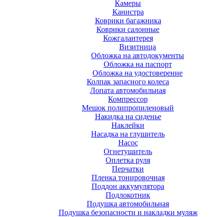
Камеры
Канистра
Коврики багажника
Коврики салонные
Кожгалантерея
Визитница
Обложка на автодокументы
Обложка на паспорт
Обложка на удостоверение
Колпак запасного колеса
Лопата автомобильная
Компрессор
Мешок полипропиленовый
Накидка на сиденье
Наклейки
Насадка на глушитель
Насос
Огнетушитель
Оплетка руля
Перчатки
Пленка тонировочная
Поддон аккумулятора
Подлокотник
Подушка автомобильная
Подушка безопасности и накладки муляж