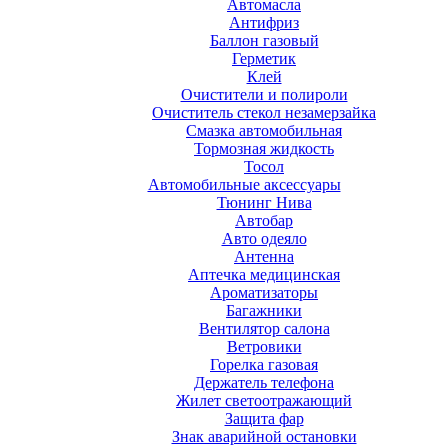
Автомасла
Антифриз
Баллон газовый
Герметик
Клей
Очистители и полироли
Очиститель стекол незамерзайка
Смазка автомобильная
Тормозная жидкость
Тосол
Автомобильные аксессуары
Тюнинг Нива
Автобар
Авто одеяло
Антенна
Аптечка медицинская
Ароматизаторы
Багажники
Вентилятор салона
Ветровики
Горелка газовая
Держатель телефона
Жилет светоотражающий
Защита фар
Знак аварийной остановки