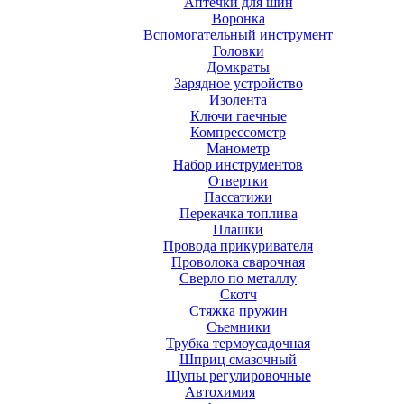
Аптечки для шин
Воронка
Вспомогательный инструмент
Головки
Домкраты
Зарядное устройство
Изолента
Ключи гаечные
Компрессометр
Манометр
Набор инструментов
Отвертки
Пассатижи
Перекачка топлива
Плашки
Провода прикуривателя
Проволока сварочная
Сверло по металлу
Скотч
Стяжка пружин
Съемники
Трубка термоусадочная
Шприц смазочный
Щупы регулировочные
Автохимия