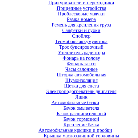
Прикуриватели и переходники
Прицепные устройства
Проблесковые маячки
Рамка номера
Ремень для крепления груза
Салфетки и губки
Спойлер
Термобокс аккумулятора
Трос буксировочный
Утеплитель радиатора
Фонарь на голову
Фонарь такси
Часы салонные
Шторка автомобильная
Шумоизоляция
Щетка для снега
Электроподогреватель двигателя
Ящик
Автомобильные бачки
Бачок омывателя
Бачок расширительный
Бачок тормозной
Крепление бачка
Автомобильные крышки и пробки
Крышка маслозаливной горловины