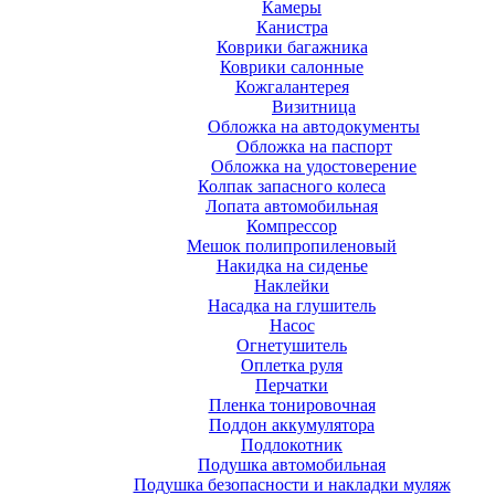
Камеры
Канистра
Коврики багажника
Коврики салонные
Кожгалантерея
Визитница
Обложка на автодокументы
Обложка на паспорт
Обложка на удостоверение
Колпак запасного колеса
Лопата автомобильная
Компрессор
Мешок полипропиленовый
Накидка на сиденье
Наклейки
Насадка на глушитель
Насос
Огнетушитель
Оплетка руля
Перчатки
Пленка тонировочная
Поддон аккумулятора
Подлокотник
Подушка автомобильная
Подушка безопасности и накладки муляж