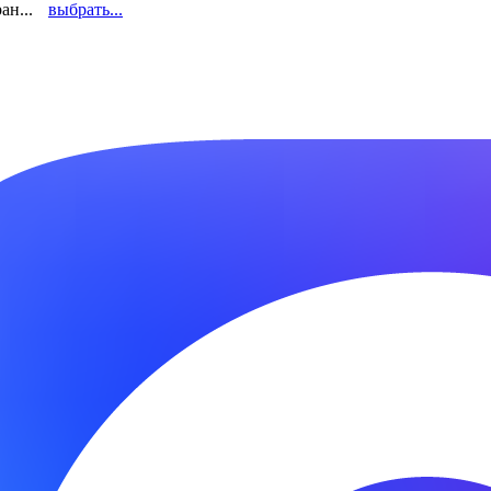
ан...
выбрать...