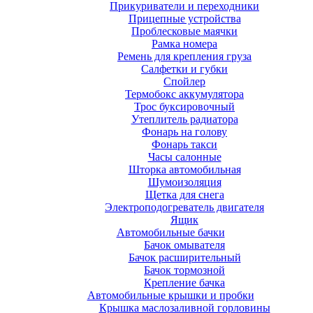
Прикуриватели и переходники
Прицепные устройства
Проблесковые маячки
Рамка номера
Ремень для крепления груза
Салфетки и губки
Спойлер
Термобокс аккумулятора
Трос буксировочный
Утеплитель радиатора
Фонарь на голову
Фонарь такси
Часы салонные
Шторка автомобильная
Шумоизоляция
Щетка для снега
Электроподогреватель двигателя
Ящик
Автомобильные бачки
Бачок омывателя
Бачок расширительный
Бачок тормозной
Крепление бачка
Автомобильные крышки и пробки
Крышка маслозаливной горловины