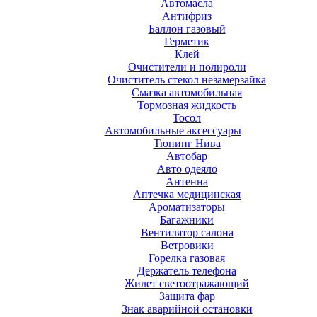
Автомасла
Антифриз
Баллон газовый
Герметик
Клей
Очистители и полироли
Очиститель стекол незамерзайка
Смазка автомобильная
Тормозная жидкость
Тосол
Автомобильные аксессуары
Тюнинг Нива
Автобар
Авто одеяло
Антенна
Аптечка медицинская
Ароматизаторы
Багажники
Вентилятор салона
Ветровики
Горелка газовая
Держатель телефона
Жилет светоотражающий
Защита фар
Знак аварийной остановки