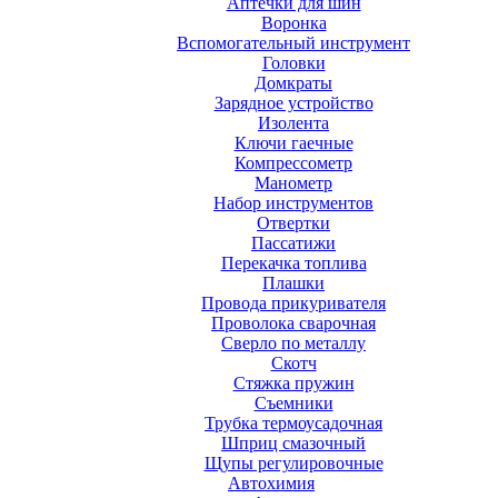
Аптечки для шин
Воронка
Вспомогательный инструмент
Головки
Домкраты
Зарядное устройство
Изолента
Ключи гаечные
Компрессометр
Манометр
Набор инструментов
Отвертки
Пассатижи
Перекачка топлива
Плашки
Провода прикуривателя
Проволока сварочная
Сверло по металлу
Скотч
Стяжка пружин
Съемники
Трубка термоусадочная
Шприц смазочный
Щупы регулировочные
Автохимия