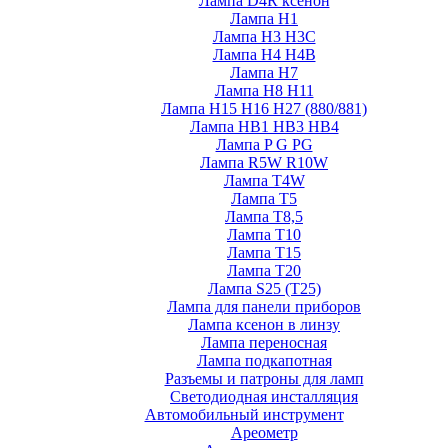
Лампа D4R ксенон
Лампа H1
Лампа H3 H3C
Лампа H4 H4B
Лампа H7
Лампа H8 H11
Лампа H15 H16 H27 (880/881)
Лампа HB1 HB3 HB4
Лампа P G PG
Лампа R5W R10W
Лампа T4W
Лампа T5
Лампа T8,5
Лампа T10
Лампа T15
Лампа T20
Лампа S25 (T25)
Лампа для панели приборов
Лампа ксенон в линзу
Лампа переносная
Лампа подкапотная
Разъемы и патроны для ламп
Светодиодная инсталляция
Автомобильный инструмент
Ареометр