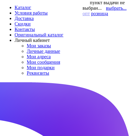
пункт выдачи не
Каталог
выбран...
выбрать...
Условия работы
опт
розница
Доставка
Скидки
Контакты
Оригинальный каталог
Личный кабинет
Мои заказы
Личные данные
Мои адреса
Мои сообщения
Мои подарки
Реквизиты