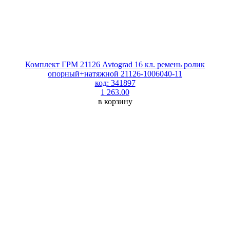
Комплект ГРМ 21126 Avtograd 16 кл. ремень ролик
опорный+натяжной 21126-1006040-11
код: 341897
1 263.00
в корзину