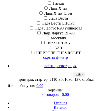
Газель
Лада X-ray
Лада X-ray Cross
Лада Веста
Лада Веста СПОРТ
Лада Ларгус R90 универсал
Лада Ларгус RF-90
Москвич
Нива URBAN
УАЗ
ШЕВРОЛЕ CHEVROLET
скрыть фильтр
войти регистрация
найти
примеры:
стартер
,
2110-3501080
,
137
,
стойка
баланс бонусов:
0.00
корзина:
0 товаров - 0.00
Главная
Каталог