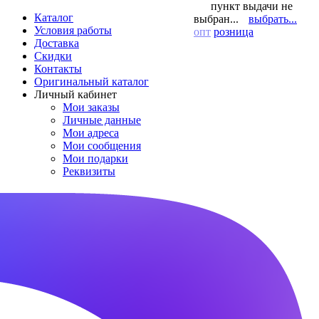
пункт выдачи не
Каталог
выбран...
выбрать...
Условия работы
опт
розница
Доставка
Скидки
Контакты
Оригинальный каталог
Личный кабинет
Мои заказы
Личные данные
Мои адреса
Мои сообщения
Мои подарки
Реквизиты