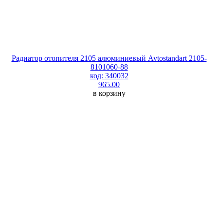
Радиатор отопителя 2105 алюминиевый Avtostandart 2105-
8101060-88
код: 340032
965.00
в корзину