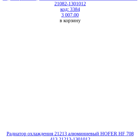
21082-1301012
код: 3384
3 007.00
в корзину
Радиатор охлаждения 21213 алюминиевый HOFER HF 708
413 21213-1301012