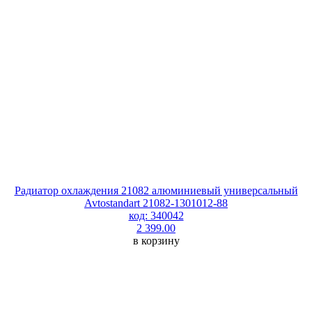
Радиатор охлаждения 21082 алюминиевый универсальный
Avtostandart 21082-1301012-88
код: 340042
2 399.00
в корзину