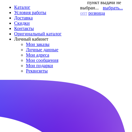
пункт выдачи не
Каталог
выбран...
выбрать...
Условия работы
опт
розница
Доставка
Скидки
Контакты
Оригинальный каталог
Личный кабинет
Мои заказы
Личные данные
Мои адреса
Мои сообщения
Мои подарки
Реквизиты