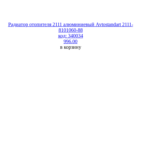
Радиатор отопителя 2111 алюминиевый Avtostandart 2111-
8101060-88
код: 340034
996.00
в корзину