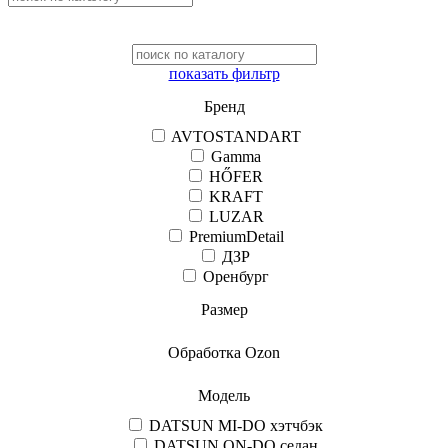
показать фильтр
Бренд
AVTOSTANDART
Gamma
HŐFER
KRAFT
LUZAR
PremiumDetail
ДЗР
Оренбург
Размер
Обработка Ozon
Модель
DATSUN MI-DO хэтчбэк
DATSUN ON-DO седан