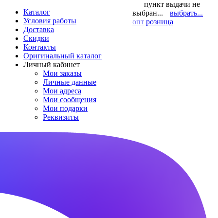
пункт выдачи не
Каталог
выбран...
выбрать...
Условия работы
опт
розница
Доставка
Скидки
Контакты
Оригинальный каталог
Личный кабинет
Мои заказы
Личные данные
Мои адреса
Мои сообщения
Мои подарки
Реквизиты