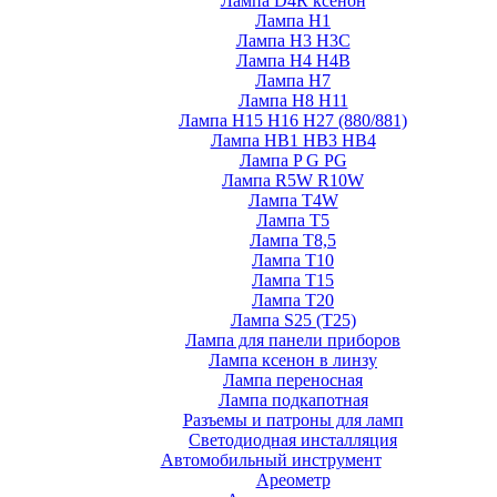
Лампа D4R ксенон
Лампа H1
Лампа H3 H3C
Лампа H4 H4B
Лампа H7
Лампа H8 H11
Лампа H15 H16 H27 (880/881)
Лампа HB1 HB3 HB4
Лампа P G PG
Лампа R5W R10W
Лампа T4W
Лампа T5
Лампа T8,5
Лампа T10
Лампа T15
Лампа T20
Лампа S25 (T25)
Лампа для панели приборов
Лампа ксенон в линзу
Лампа переносная
Лампа подкапотная
Разъемы и патроны для ламп
Светодиодная инсталляция
Автомобильный инструмент
Ареометр