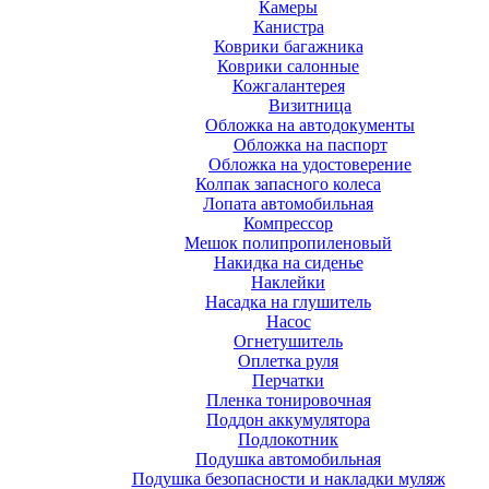
Камеры
Канистра
Коврики багажника
Коврики салонные
Кожгалантерея
Визитница
Обложка на автодокументы
Обложка на паспорт
Обложка на удостоверение
Колпак запасного колеса
Лопата автомобильная
Компрессор
Мешок полипропиленовый
Накидка на сиденье
Наклейки
Насадка на глушитель
Насос
Огнетушитель
Оплетка руля
Перчатки
Пленка тонировочная
Поддон аккумулятора
Подлокотник
Подушка автомобильная
Подушка безопасности и накладки муляж