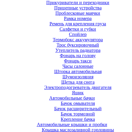
Прикуриватели и переходники
Прицепные устройства
Проблесковые маячки
Рамка номера
Ремень для крепления груза
Салфетки и губки
Спойлер
Термобокс аккумулятора
Трос буксировочный
Утеплитель радиатора
Фонарь на голову
Фонарь такси
Часы салонные
Шторка автомобильная
Шумоизоляция
Щетка для снега
Электроподогреватель двигателя
Ящик
Автомобильные бачки
Бачок омывателя
Бачок расширительный
Бачок тормозной
Крепление бачка
Автомобильные крышки и пробки
Крышка маслозаливной горловины