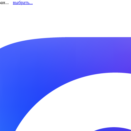
ан...
выбрать...