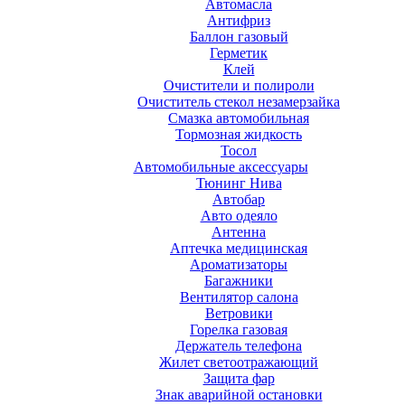
Автомасла
Антифриз
Баллон газовый
Герметик
Клей
Очистители и полироли
Очиститель стекол незамерзайка
Смазка автомобильная
Тормозная жидкость
Тосол
Автомобильные аксессуары
Тюнинг Нива
Автобар
Авто одеяло
Антенна
Аптечка медицинская
Ароматизаторы
Багажники
Вентилятор салона
Ветровики
Горелка газовая
Держатель телефона
Жилет светоотражающий
Защита фар
Знак аварийной остановки