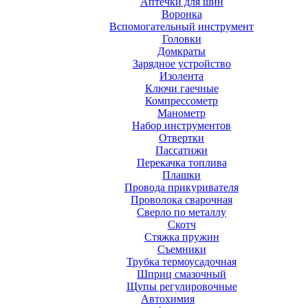
Аптечки для шин
Воронка
Вспомогательный инструмент
Головки
Домкраты
Зарядное устройство
Изолента
Ключи гаечные
Компрессометр
Манометр
Набор инструментов
Отвертки
Пассатижи
Перекачка топлива
Плашки
Провода прикуривателя
Проволока сварочная
Сверло по металлу
Скотч
Стяжка пружин
Съемники
Трубка термоусадочная
Шприц смазочный
Щупы регулировочные
Автохимия