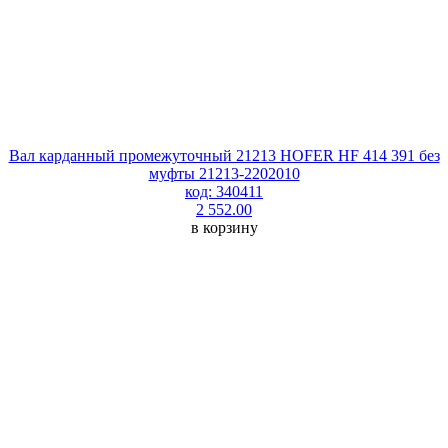
Вал карданный промежуточный 21213 HOFER HF 414 391 без
муфты 21213-2202010
код: 340411
2 552.00
в корзину