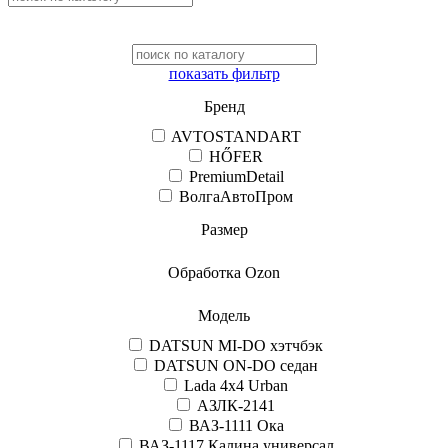
показать фильтр
Бренд
AVTOSTANDART
HŐFER
PremiumDetail
ВолгаАвтоПром
Размер
Обработка Ozon
Модель
DATSUN MI-DO хэтчбэк
DATSUN ON-DO седан
Lada 4x4 Urban
АЗЛК-2141
ВАЗ-1111 Ока
ВАЗ-1117 Калина универсал