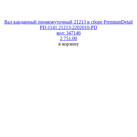
Вал карданный промежуточный 21213 в сборе PremiumDetail
PD-1141 21213-2202010-PD
код: 347146
2 751.00
в корзину