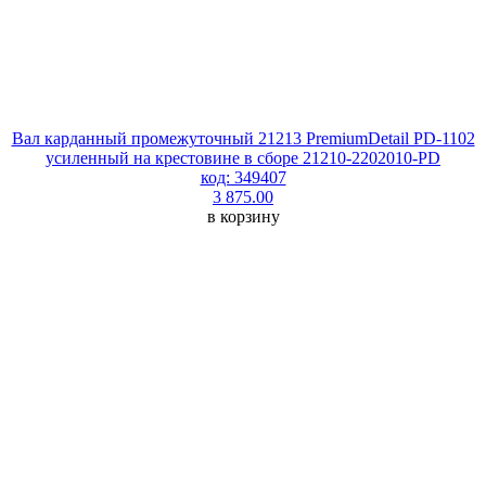
Вал карданный промежуточный 21213 PremiumDetail PD-1102
усиленный на крестовине в сборе 21210-2202010-PD
код: 349407
3 875.00
в корзину