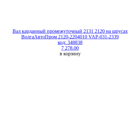
Вал карданный промежуточный 2131 2120 на шрусах
ВолгаАвтоПром 2120-2204010 VAP-031-2339
код: 348838
7 278.00
в корзину