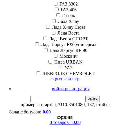
ГАЗ 3302
ГАЗ 406
Газель
Лада X-ray
Лада X-ray Cross
Лада Веста
Лада Веста СПОРТ
Лада Ларгус R90 универсал
Лада Ларгус RF-90
Москвич
Нива URBAN
УАЗ
ШЕВРОЛЕ CHEVROLET
скрыть фильтр
войти регистрация
найти
примеры:
стартер
,
2110-3501080
,
137
,
стойка
баланс бонусов:
0.00
корзина:
0 товаров - 0.00