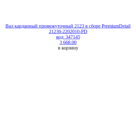
Вал карданный промежуточный 2123 в сборе PremiumDetail
21230-2202010-PD
код: 347145
3 668.00
в корзину