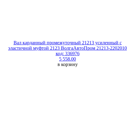
Вал карданный промежуточный 21213 усиленный с
эластичной муфтой 2123 ВолгаАвтоПром 21213-2202010
код: 336976
5 558.00
в корзину