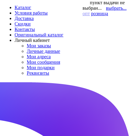
пункт выдачи не
Каталог
выбран...
выбрать...
Условия работы
опт
розница
Доставка
Скидки
Контакты
Оригинальный каталог
Личный кабинет
Мои заказы
Личные данные
Мои адреса
Мои сообщения
Мои подарки
Реквизиты