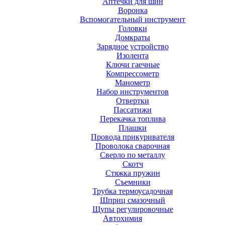
Аптечки для шин
Воронка
Вспомогательный инструмент
Головки
Домкраты
Зарядное устройство
Изолента
Ключи гаечные
Компрессометр
Манометр
Набор инструментов
Отвертки
Пассатижи
Перекачка топлива
Плашки
Провода прикуривателя
Проволока сварочная
Сверло по металлу
Скотч
Стяжка пружин
Съемники
Трубка термоусадочная
Шприц смазочный
Щупы регулировочные
Автохимия