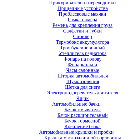
Прикуриватели и переходники
Прицепные устройства
Проблесковые маячки
Рамка номера
Ремень для крепления груза
Салфетки и губки
Спойлер
Термобокс аккумулятора
Трос буксировочный
Утеплитель радиатора
Фонарь на голову
Фонарь такси
Часы салонные
Шторка автомобильная
Шумоизоляция
Щетка для снега
Электроподогреватель двигателя
Ящик
Автомобильные бачки
Бачок омывателя
Бачок расширительный
Бачок тормозной
Крепление бачка
Автомобильные крышки и пробки
Крышка маслозаливной горловины