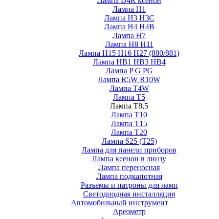
Лампа D4R ксенон
Лампа H1
Лампа H3 H3C
Лампа H4 H4B
Лампа H7
Лампа H8 H11
Лампа H15 H16 H27 (880/881)
Лампа HB1 HB3 HB4
Лампа P G PG
Лампа R5W R10W
Лампа T4W
Лампа T5
Лампа T8,5
Лампа T10
Лампа T15
Лампа T20
Лампа S25 (T25)
Лампа для панели приборов
Лампа ксенон в линзу
Лампа переносная
Лампа подкапотная
Разъемы и патроны для ламп
Светодиодная инсталляция
Автомобильный инструмент
Ареометр