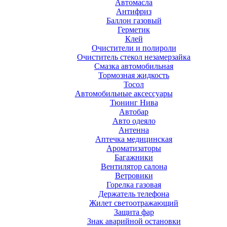
Автомасла
Антифриз
Баллон газовый
Герметик
Клей
Очистители и полироли
Очиститель стекол незамерзайка
Смазка автомобильная
Тормозная жидкость
Тосол
Автомобильные аксессуары
Тюнинг Нива
Автобар
Авто одеяло
Антенна
Аптечка медицинская
Ароматизаторы
Багажники
Вентилятор салона
Ветровики
Горелка газовая
Держатель телефона
Жилет светоотражающий
Защита фар
Знак аварийной остановки