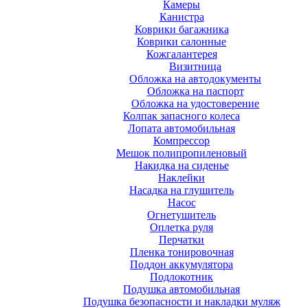
Камеры
Канистра
Коврики багажника
Коврики салонные
Кожгалантерея
Визитница
Обложка на автодокументы
Обложка на паспорт
Обложка на удостоверение
Колпак запасного колеса
Лопата автомобильная
Компрессор
Мешок полипропиленовый
Накидка на сиденье
Наклейки
Насадка на глушитель
Насос
Огнетушитель
Оплетка руля
Перчатки
Пленка тонировочная
Поддон аккумулятора
Подлокотник
Подушка автомобильная
Подушка безопасности и накладки муляж