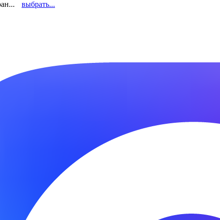
ан...
выбрать...