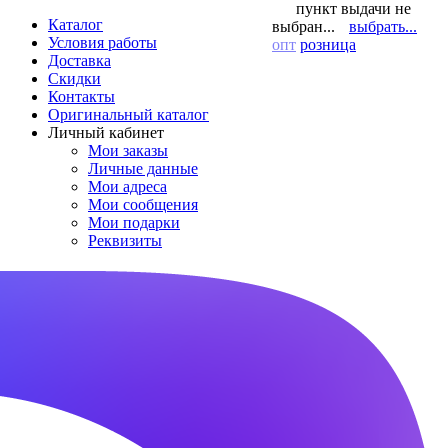
пункт выдачи не
Каталог
выбран...
выбрать...
Условия работы
опт
розница
Доставка
Скидки
Контакты
Оригинальный каталог
Личный кабинет
Мои заказы
Личные данные
Мои адреса
Мои сообщения
Мои подарки
Реквизиты