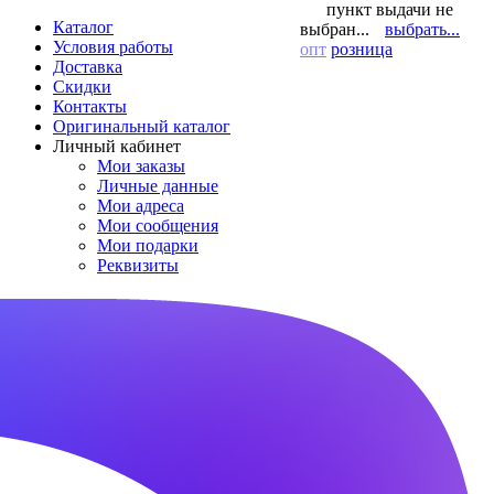
пункт выдачи не
Каталог
выбран...
выбрать...
Условия работы
опт
розница
Доставка
Скидки
Контакты
Оригинальный каталог
Личный кабинет
Мои заказы
Личные данные
Мои адреса
Мои сообщения
Мои подарки
Реквизиты