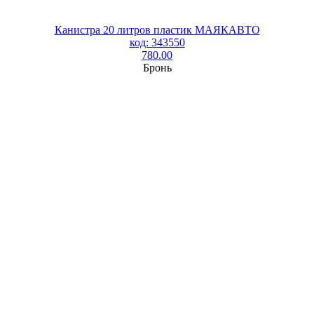
Канистра 20 литров пластик МАЯКАВТО
код: 343550
780.00
Бронь