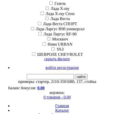
Газель
Лада X-ray
Лада X-ray Cross
Лада Веста
Лада Веста СПОРТ
Лада Ларгус R90 универсал
Лада Ларгус RF-90
Москвич
Нива URBAN
УАЗ
ШЕВРОЛЕ CHEVROLET
скрыть фильтр
войти регистрация
найти
примеры:
стартер
,
2110-3501080
,
137
,
стойка
баланс бонусов:
0.00
корзина:
0 товаров - 0.00
Главная
Каталог