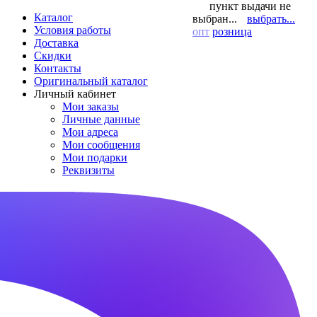
пункт выдачи не
Каталог
выбран...
выбрать...
Условия работы
опт
розница
Доставка
Скидки
Контакты
Оригинальный каталог
Личный кабинет
Мои заказы
Личные данные
Мои адреса
Мои сообщения
Мои подарки
Реквизиты