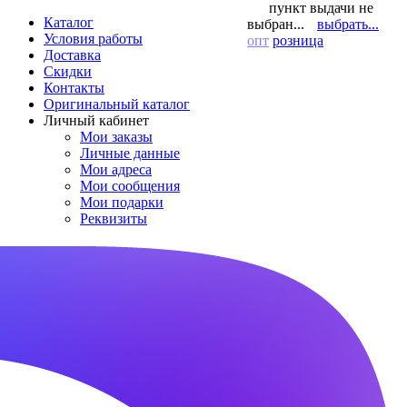
пункт выдачи не
Каталог
выбран...
выбрать...
Условия работы
опт
розница
Доставка
Скидки
Контакты
Оригинальный каталог
Личный кабинет
Мои заказы
Личные данные
Мои адреса
Мои сообщения
Мои подарки
Реквизиты