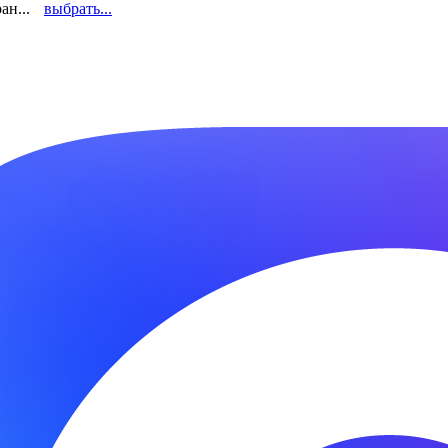
ан...
выбрать...