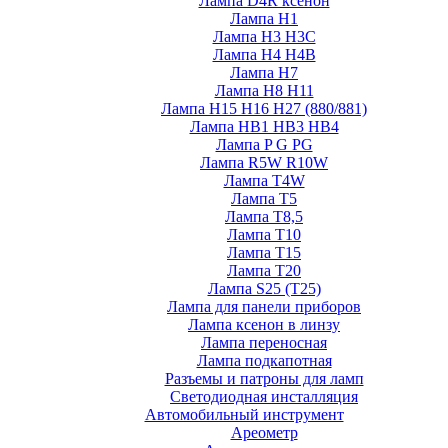
Лампа D4R ксенон
Лампа H1
Лампа H3 H3C
Лампа H4 H4B
Лампа H7
Лампа H8 H11
Лампа H15 H16 H27 (880/881)
Лампа HB1 HB3 HB4
Лампа P G PG
Лампа R5W R10W
Лампа T4W
Лампа T5
Лампа T8,5
Лампа T10
Лампа T15
Лампа T20
Лампа S25 (T25)
Лампа для панели приборов
Лампа ксенон в линзу
Лампа переносная
Лампа подкапотная
Разъемы и патроны для ламп
Светодиодная инсталляция
Автомобильный инструмент
Ареометр