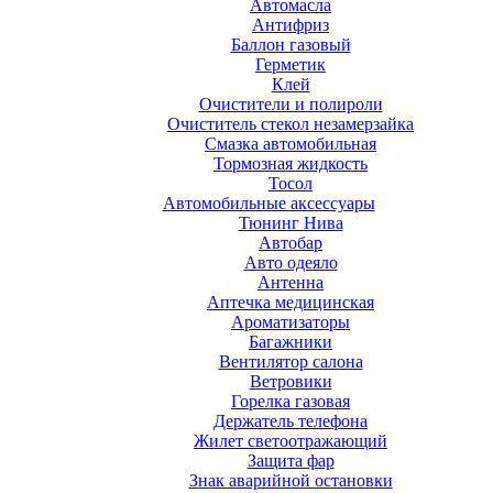
Автомасла
Антифриз
Баллон газовый
Герметик
Клей
Очистители и полироли
Очиститель стекол незамерзайка
Смазка автомобильная
Тормозная жидкость
Тосол
Автомобильные аксессуары
Тюнинг Нива
Автобар
Авто одеяло
Антенна
Аптечка медицинская
Ароматизаторы
Багажники
Вентилятор салона
Ветровики
Горелка газовая
Держатель телефона
Жилет светоотражающий
Защита фар
Знак аварийной остановки