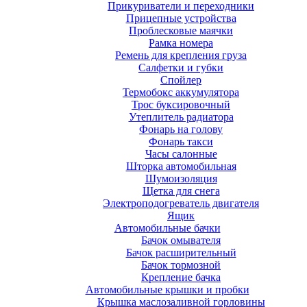
Прикуриватели и переходники
Прицепные устройства
Проблесковые маячки
Рамка номера
Ремень для крепления груза
Салфетки и губки
Спойлер
Термобокс аккумулятора
Трос буксировочный
Утеплитель радиатора
Фонарь на голову
Фонарь такси
Часы салонные
Шторка автомобильная
Шумоизоляция
Щетка для снега
Электроподогреватель двигателя
Ящик
Автомобильные бачки
Бачок омывателя
Бачок расширительный
Бачок тормозной
Крепление бачка
Автомобильные крышки и пробки
Крышка маслозаливной горловины