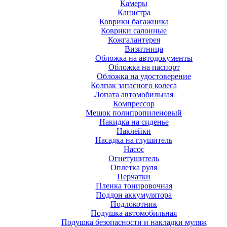
Камеры
Канистра
Коврики багажника
Коврики салонные
Кожгалантерея
Визитница
Обложка на автодокументы
Обложка на паспорт
Обложка на удостоверение
Колпак запасного колеса
Лопата автомобильная
Компрессор
Мешок полипропиленовый
Накидка на сиденье
Наклейки
Насадка на глушитель
Насос
Огнетушитель
Оплетка руля
Перчатки
Пленка тонировочная
Поддон аккумулятора
Подлокотник
Подушка автомобильная
Подушка безопасности и накладки муляж