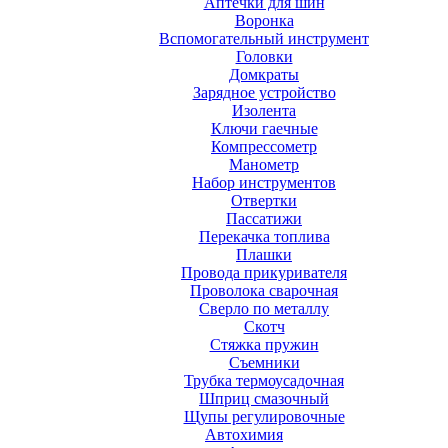
Аптечки для шин
Воронка
Вспомогательный инструмент
Головки
Домкраты
Зарядное устройство
Изолента
Ключи гаечные
Компрессометр
Манометр
Набор инструментов
Отвертки
Пассатижи
Перекачка топлива
Плашки
Провода прикуривателя
Проволока сварочная
Сверло по металлу
Скотч
Стяжка пружин
Съемники
Трубка термоусадочная
Шприц смазочный
Щупы регулировочные
Автохимия