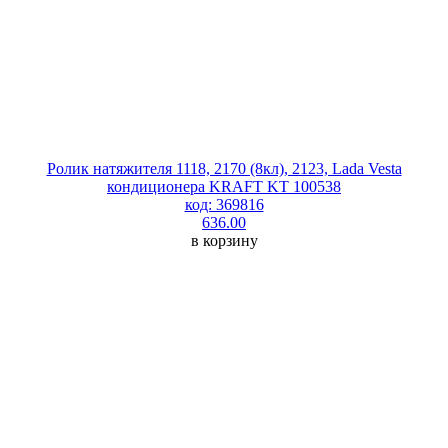
Ролик натяжителя 1118, 2170 (8кл), 2123, Lada Vesta
кондиционера KRAFT KT 100538
код: 369816
636.00
в корзину