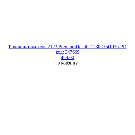
Ролик натяжителя 2123 PremiumDetail 21230-1041056-PD
код: 347669
459.00
в корзину