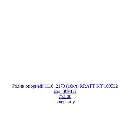
Ролик опорный 1118, 2170 (16кл) KRAFT KT 100532
код: 369812
754.00
в корзину