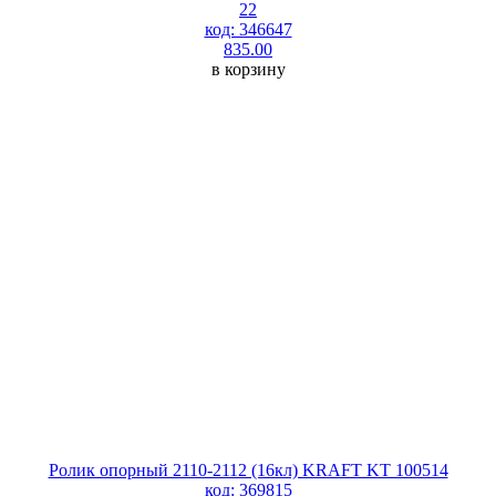
22
код: 346647
835.00
в корзину
Ролик опорный 2110-2112 (16кл) KRAFT KT 100514
код: 369815