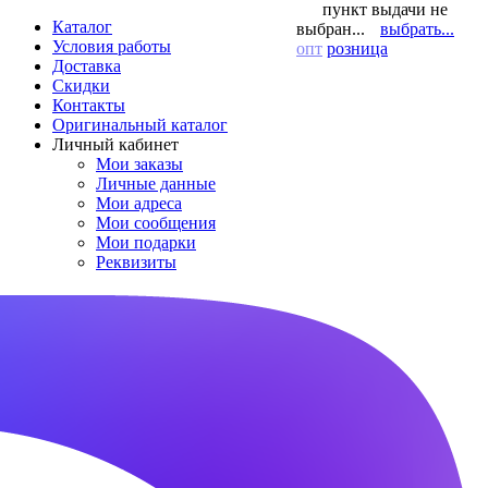
пункт выдачи не
Каталог
выбран...
выбрать...
Условия работы
опт
розница
Доставка
Скидки
Контакты
Оригинальный каталог
Личный кабинет
Мои заказы
Личные данные
Мои адреса
Мои сообщения
Мои подарки
Реквизиты