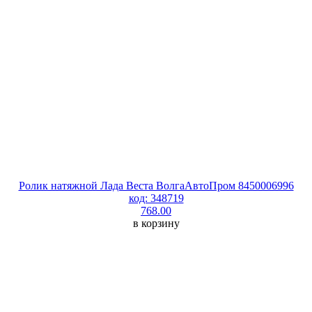
Ролик натяжной Лада Веста ВолгаАвтоПром 8450006996
код: 348719
768.00
в корзину