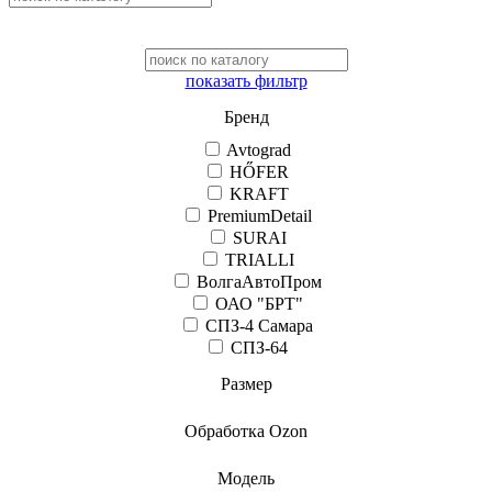
показать фильтр
Бренд
Avtograd
HŐFER
KRAFT
PremiumDetail
SURAI
TRIALLI
ВолгаАвтоПром
ОАО "БРТ"
СПЗ-4 Самара
СПЗ-64
Размер
Обработка Ozon
Модель