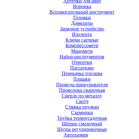
Аптечки для шин
Воронка
Вспомогательный инструмент
Головки
Домкраты
Зарядное устройство
Изолента
Ключи гаечные
Компрессометр
Манометр
Набор инструментов
Отвертки
Пассатижи
Перекачка топлива
Плашки
Провода прикуривателя
Проволока сварочная
Сверло по металлу
Скотч
Стяжка пружин
Съемники
Трубка термоусадочная
Шприц смазочный
Щупы регулировочные
Автохимия