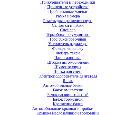
Прикуриватели и переходники
Прицепные устройства
Проблесковые маячки
Рамка номера
Ремень для крепления груза
Салфетки и губки
Спойлер
Термобокс аккумулятора
Трос буксировочный
Утеплитель радиатора
Фонарь на голову
Фонарь такси
Часы салонные
Шторка автомобильная
Шумоизоляция
Щетка для снега
Электроподогреватель двигателя
Ящик
Автомобильные бачки
Бачок омывателя
Бачок расширительный
Бачок тормозной
Крепление бачка
Автомобильные крышки и пробки
Крышка маслозаливной горловины