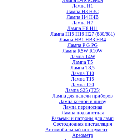
Лампа D4R ксенон
Лампа H1
Лампа H3 H3C
Лампа H4 H4B
Лампа H7
Лампа H8 H11
Лампа H15 H16 H27 (880/881)
Лампа HB1 HB3 HB4
Лампа P G PG
Лампа R5W R10W
Лампа T4W
Лампа T5
Лампа T8,5
Лампа T10
Лампа T15
Лампа T20
Лампа S25 (T25)
Лампа для панели приборов
Лампа ксенон в линзу
Лампа переносная
Лампа подкапотная
Разъемы и патроны для ламп
Светодиодная инсталляция
Автомобильный инструмент
Ареометр