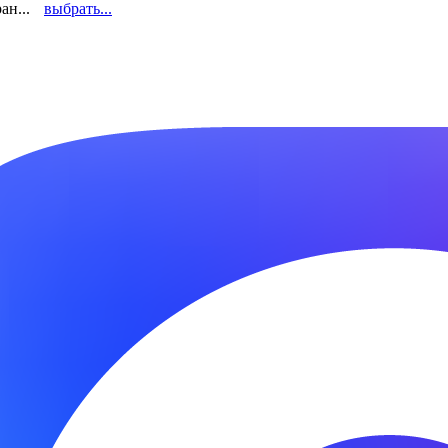
ан...
выбрать...