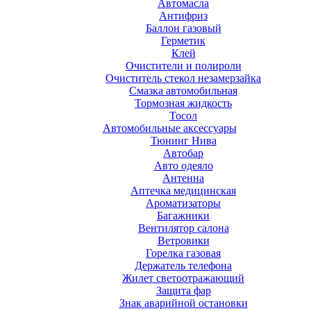
Автомасла
Антифриз
Баллон газовый
Герметик
Клей
Очистители и полироли
Очиститель стекол незамерзайка
Смазка автомобильная
Тормозная жидкость
Тосол
Автомобильные аксессуары
Тюнинг Нива
Автобар
Авто одеяло
Антенна
Аптечка медицинская
Ароматизаторы
Багажники
Вентилятор салона
Ветровики
Горелка газовая
Держатель телефона
Жилет светоотражающий
Защита фар
Знак аварийной остановки