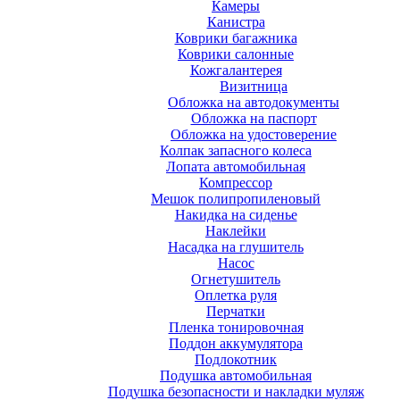
Камеры
Канистра
Коврики багажника
Коврики салонные
Кожгалантерея
Визитница
Обложка на автодокументы
Обложка на паспорт
Обложка на удостоверение
Колпак запасного колеса
Лопата автомобильная
Компрессор
Мешок полипропиленовый
Накидка на сиденье
Наклейки
Насадка на глушитель
Насос
Огнетушитель
Оплетка руля
Перчатки
Пленка тонировочная
Поддон аккумулятора
Подлокотник
Подушка автомобильная
Подушка безопасности и накладки муляж