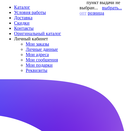
пункт выдачи не
Каталог
выбран...
выбрать...
Условия работы
опт
розница
Доставка
Скидки
Контакты
Оригинальный каталог
Личный кабинет
Мои заказы
Личные данные
Мои адреса
Мои сообщения
Мои подарки
Реквизиты