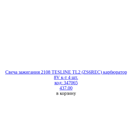
Свеча зажигания 2108 TESLINE TL2 (ZS6REC) карбюратор
8V к-т 4 шт.
код: 347065
437.00
в корзину