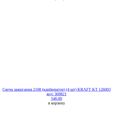
Свеча зажигания 2108 (карбюратор) (4 шт) KRAFT KT 126003
код: 369821
546.00
в корзину