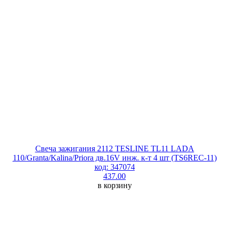
Свеча зажигания 2112 TESLINE TL11 LADA
110/Granta/Kalina/Priora дв.16V инж. к-т 4 шт (TS6REC-11)
код: 347074
437.00
в корзину