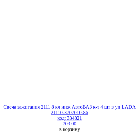
Свеча зажигания 2111 8 кл инж АвтоВАЗ к-т 4 шт в уп LADA
21110-3707010-86
код: 334821
703.00
в корзину