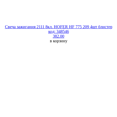
Свеча зажигания 2111 8кл. HOFER HF 775 209 4шт блистер
код: 348546
382.00
в корзину