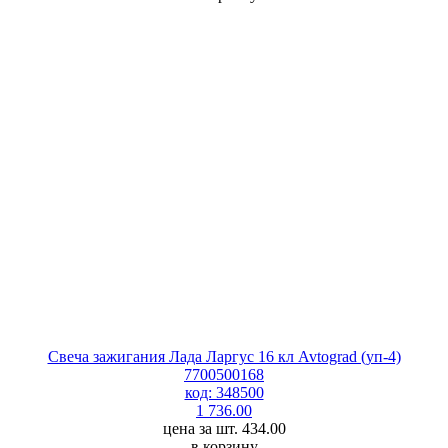
Свеча зажигания Лада Ларгус 16 кл Avtograd (уп-4)
7700500168
код: 348500
1 736.00
цена за шт. 434.00
в корзину