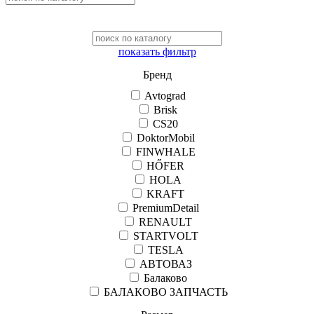
показать фильтр
Бренд
Avtograd
Brisk
CS20
DoktorMobil
FINWHALE
HŐFER
HOLA
KRAFT
PremiumDetail
RENAULT
STARTVOLT
TESLA
АВТОВАЗ
Балаково
БАЛАКОВО ЗАПЧАСТЬ