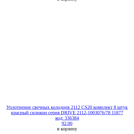
Уплотнение свечных колодцев 2112 CS20 комплект 8 штук
красный силикон серия DRIVE 2112-1003076/78 11877
код: 336384
92.00
в корзину