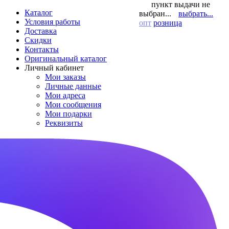
пункт выдачи не
Каталог
выбран...
выбрать...
Условия работы
опт
розница
Доставка
Скидки
Контакты
Оригинальный каталог
Личный кабинет
Мои заказы
Личные данные
Мои адреса
Мои сообщения
Мои подарки
Реквизиты